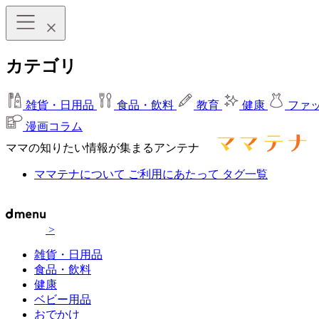
カテゴリ
雑貨・日用品
食品・飲料
教育
健康
ファ
漫画コラム
ママの知りたい情報が集まるアンテナ
ママテナについて
ご利用にあたって
タグ一覧
>
雑貨・日用品
食品・飲料
健康
ベビー用品
おでかけ