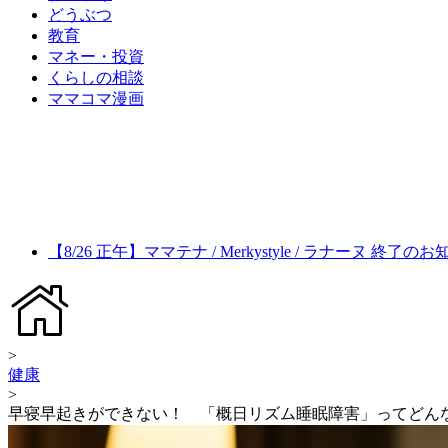
どうぶつ
教育
マネー・投資
くらしの相談
ママコマ漫画
【8/26 正午】ママテナ / Merkystyle / ラナーヌ 終了の
>
健康
>
早寝早起きができない！ 「概日リズム睡眠障害」ってどん