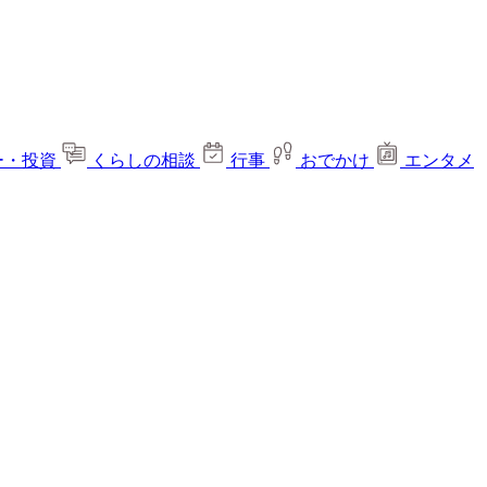
ー・投資
くらしの相談
行事
おでかけ
エンタメ