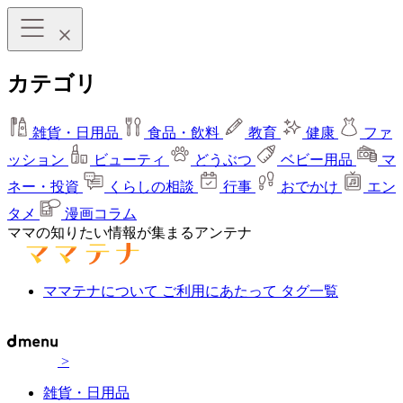
カテゴリ
雑貨・日用品
食品・飲料
教育
健康
ファ
ッション
ビューティ
どうぶつ
ベビー用品
マ
ネー・投資
くらしの相談
行事
おでかけ
エン
タメ
漫画コラム
ママの知りたい情報が集まるアンテナ
ママテナについて
ご利用にあたって
タグ一覧
>
雑貨・日用品