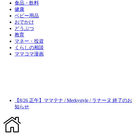
食品・飲料
健康
ベビー用品
おでかけ
どうぶつ
教育
マネー・投資
くらしの相談
ママコマ漫画
【8/26 正午】ママテナ / Merkystyle / ラナーヌ 終了のお
知らせ