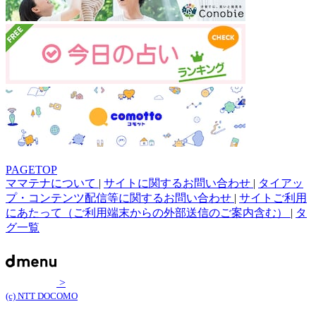
PAGETOP
ママテナについて
|
サイトに関するお問い合わせ
|
タイアッ
プ・コンテンツ配信等に関するお問い合わせ
|
サイトご利用
にあたって（ご利用端末からの外部送信のご案内含む）
|
タ
グ一覧
>
(c) NTT DOCOMO