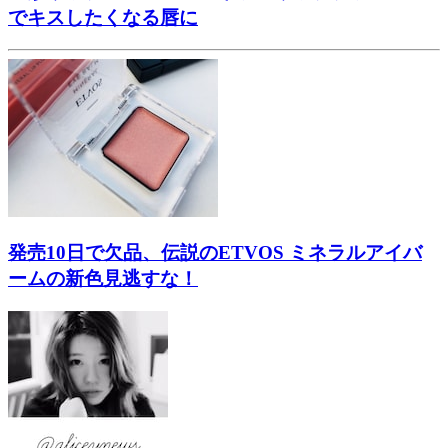
でキスしたくなる唇に
発売10日で欠品、伝説のETVOS ミネラルアイバ
ームの新色見逃すな！