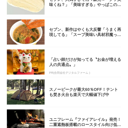
味くね？」「美味すぎる」やっぱこのク
オリティ...
セブン、新作はやくも大反響「うまく再
現してる」「スープ美味い具材邪魔って
くらい美...
「占い師だけが知ってる〝お金が増える
人の共通点〟」
PR(合同会社デジタルファーム )
スノーピークが最大60％OFF！テント
も焚き火台も楽天で大幅値下げ中
ユニフレーム『ファイアレイル』発売！
二重遮熱板搭載のロースタイル向け低型