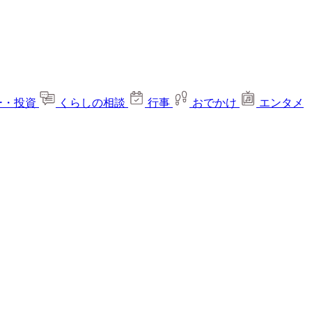
ー・投資
くらしの相談
行事
おでかけ
エンタメ