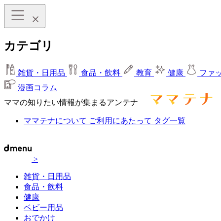
カテゴリ
雑貨・日用品
食品・飲料
教育
健康
ファ
漫画コラム
ママの知りたい情報が集まるアンテナ
ママテナについて
ご利用にあたって
タグ一覧
>
雑貨・日用品
食品・飲料
健康
ベビー用品
おでかけ