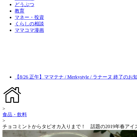
どうぶつ
教育
マネー・投資
くらしの相談
ママコマ漫画
【8/26 正午】ママテナ / Merkystyle / ラナーヌ 終了の
>
食品・飲料
>
チョコミントからタピオカ入りまで！ 話題の2019年春アイ