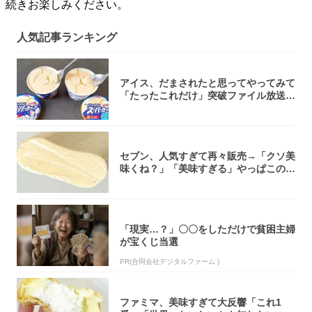
続きお楽しみください。
人気記事ランキング
アイス、だまされたと思ってやってみて
「たったこれだけ」突破ファイル放送で
大注目！...
セブン、人気すぎて再々販売→「クソ美
味くね？」「美味すぎる」やっぱこのク
オリティ...
「現実…？」〇〇をしただけで貧困主婦
が宝くじ当選
PR(合同会社デジタルファーム )
ファミマ、美味すぎて大反響「これ1