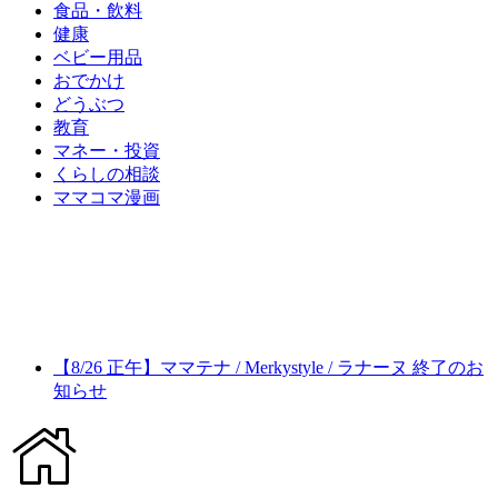
食品・飲料
健康
ベビー用品
おでかけ
どうぶつ
教育
マネー・投資
くらしの相談
ママコマ漫画
【8/26 正午】ママテナ / Merkystyle / ラナーヌ 終了のお
知らせ