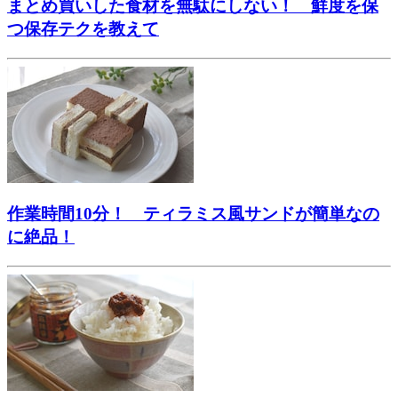
まとめ買いした食材を無駄にしない！ 鮮度を保
つ保存テクを教えて
作業時間10分！ ティラミス風サンドが簡単なの
に絶品！