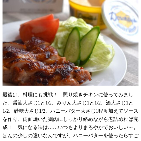
最後は、料理にも挑戦！ 照り焼きチキンに使ってみまし
た。醤油大さじ1と1/2、みりん大さじ1と1/2、酒大さじ1と
1/2、砂糖大さじ1/2、ハニーバター大さじ1程度加えてソース
を作り、両面焼いた鶏肉にしっかり絡めながら煮詰めれば完
成！ 気になる味は……いつもよりまろやかでおいしい～。
ほんの少しの違いなんですが、ハニーバターを使ったらすご