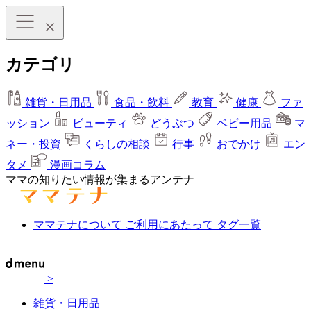
カテゴリ
雑貨・日用品
食品・飲料
教育
健康
ファ
ッション
ビューティ
どうぶつ
ベビー用品
マ
ネー・投資
くらしの相談
行事
おでかけ
エン
タメ
漫画コラム
ママの知りたい情報が集まるアンテナ
ママテナについて
ご利用にあたって
タグ一覧
>
雑貨・日用品