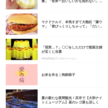
番」「世界一おいしいかも知れない」
「飲めそう」
マクドナルド、本気すぎて大熱狂「爆ウ
マ」「胃びっくりしちゃって」「だいぶ
攻めてる...
「現実…？」〇〇をしただけで貧困主婦
が宝くじ当選
PR(合同会社デジタルファーム )
お米を作る｜狗飼恭子
夏の新たな夜間観光！呉市で【大和ナイ
トミュージアム】昼のレゴ展も涼しく