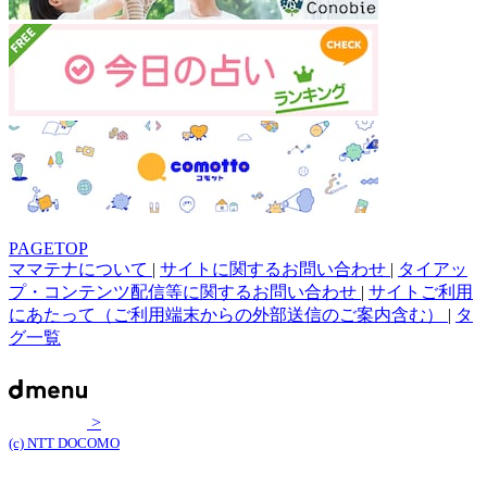
PAGETOP
ママテナについて
|
サイトに関するお問い合わせ
|
タイアッ
プ・コンテンツ配信等に関するお問い合わせ
|
サイトご利用
にあたって（ご利用端末からの外部送信のご案内含む）
|
タ
グ一覧
>
(c) NTT DOCOMO