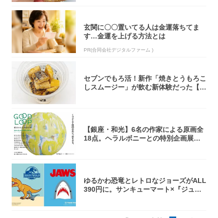
玄関に〇〇置いてる人は金運落ちてま
す…金運を上げる方法とは
PR(合同会社デジタルファーム )
セブンでもろ活！新作「焼きとうもろこ
しスムージー」が飲む新体験だった【東
京の一部...
【銀座・和光】6名の作家による原画全
18点。ヘラルボニーとの特別企画展「G
OOD...
ゆるかわ恐竜とレトロなジョーズがALL
390円に。サンキューマート×『ジュラ
シッ...