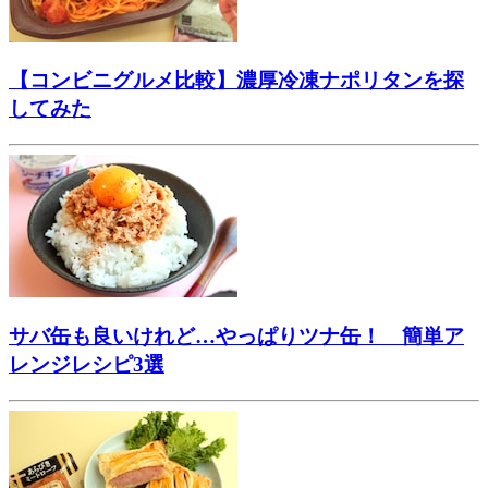
【コンビニグルメ比較】濃厚冷凍ナポリタンを探
してみた
サバ缶も良いけれど…やっぱりツナ缶！ 簡単ア
レンジレシピ3選