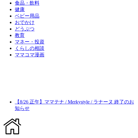
食品・飲料
健康
ベビー用品
おでかけ
どうぶつ
教育
マネー・投資
くらしの相談
ママコマ漫画
【8/26 正午】ママテナ / Merkystyle / ラナーヌ 終了のお
知らせ