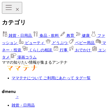
カテゴリ
雑貨・日用品
食品・飲料
教育
健康
ファ
ッション
ビューティ
どうぶつ
ベビー用品
マ
ネー・投資
くらしの相談
行事
おでかけ
エン
タメ
漫画コラム
ママの知りたい情報が集まるアンテナ
ママテナについて
ご利用にあたって
タグ一覧
>
雑貨・日用品