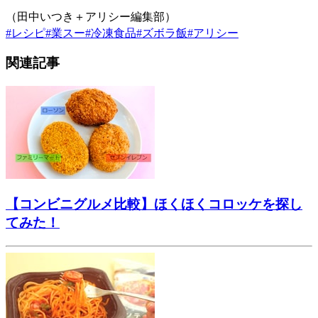
（田中いつき＋アリシー編集部）
#
レシピ
#
業スー
#
冷凍食品
#
ズボラ飯
#
アリシー
関連記事
【コンビニグルメ比較】ほくほくコロッケを探し
てみた！