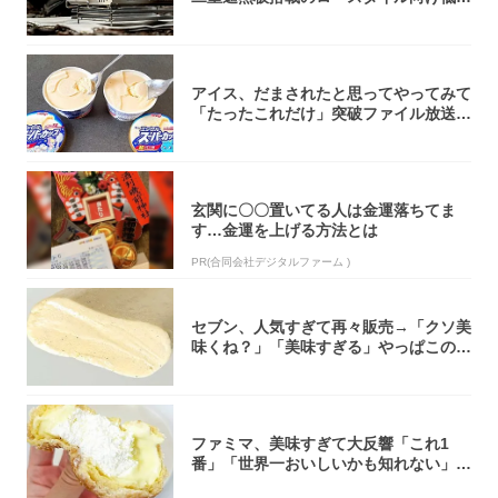
焚き火台
アイス、だまされたと思ってやってみて
「たったこれだけ」突破ファイル放送で
大注目！...
玄関に〇〇置いてる人は金運落ちてま
す…金運を上げる方法とは
PR(合同会社デジタルファーム )
セブン、人気すぎて再々販売→「クソ美
味くね？」「美味すぎる」やっぱこのク
オリティ...
ファミマ、美味すぎて大反響「これ1
番」「世界一おいしいかも知れない」
「飲めそう」