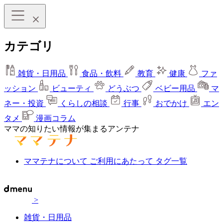
カテゴリ
雑貨・日用品
食品・飲料
教育
健康
ファ
ッション
ビューティ
どうぶつ
ベビー用品
マ
ネー・投資
くらしの相談
行事
おでかけ
エン
タメ
漫画コラム
ママの知りたい情報が集まるアンテナ
ママテナについて
ご利用にあたって
タグ一覧
>
雑貨・日用品