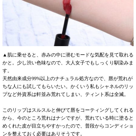
▲肌に乗せると、赤みの中に潜むモードな気配を見て取れる
かと。少し渋い色味なので、大人女子でもしっくり馴染みま
す。
天然由来成分99%以上のナチュラル処方なので、唇が荒れが
ちな人にも試してもらいたい。かくいう私もシャネルのリッ
プなど外資系は軒並み荒れてしまい、ティント系は全滅。
このリップはスルスルと伸びて唇をコーティングしてくれる
から、今のところ荒れはナシですが、荒れている時に塗ると
めくれた皮が目立ちやすかったので、普段からコンディショ
ンを整えておく必要はありそうです。