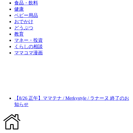
食品・飲料
健康
ベビー用品
おでかけ
どうぶつ
教育
マネー・投資
くらしの相談
ママコマ漫画
【8/26 正午】ママテナ / Merkystyle / ラナーヌ 終了のお
知らせ