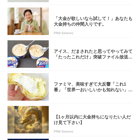
「大金が欲しいなら試して！」あなたも
大金持ちの仲間入りです。
PR(Il Sereno)
アイス、だまされたと思ってやってみて
「たったこれだけ」突破ファイル放送で
大注目！...
ファミマ、美味すぎて大反響「これ1
番」「世界一おいしいかも知れない」
「飲めそう」
【1ヶ月以内に大金持ちになりたい人だ
け見て下さい】
PR(Il Sereno)