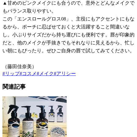
▲甘めのピンクメイクにも合うので、意外とどんなメイクで
もバランス取りやすい。
この「エンスロールグロス08」、主役にもアクセントにもな
るから、ポーチに忍ばせておくと大活躍すること間違いな
し。小ぶりサイズだから持ち運びにも便利です。唇が印象的
だと、他のメイクが手抜きでもそれなりに見えるから、忙し
い朝にもぴったり。ぜひご自身の唇で試してみてください。
（藤田佳奈美）
#
リップ
#
コスメ
#
メイク
#
アリシー
関連記事