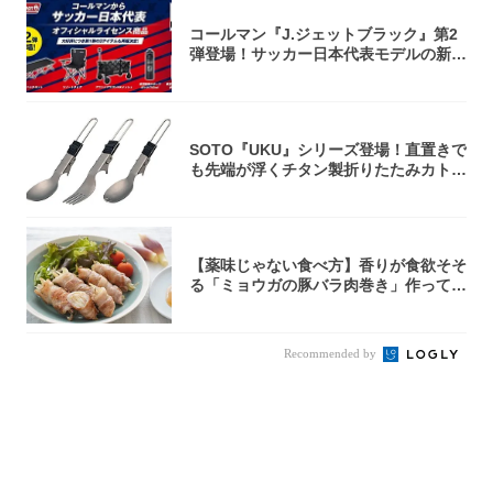
コールマン『J.ジェットブラック』第2
弾登場！サッカー日本代表モデルの新作
5アイ...
SOTO『UKU』シリーズ登場！直置きで
も先端が浮くチタン製折りたたみカトラ
リー
【薬味じゃない食べ方】香りが食欲そそ
る「ミョウガの豚バラ肉巻き」作ってみ
た！辛み...
Recommended by