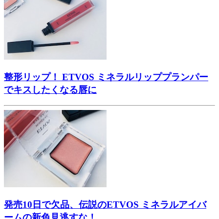
整形リップ！ ETVOS ミネラルリッププランパー
でキスしたくなる唇に
発売10日で欠品、伝説のETVOS ミネラルアイバ
ームの新色見逃すな！