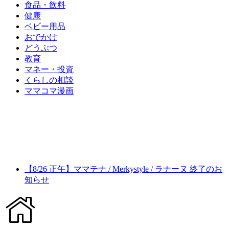
食品・飲料
健康
ベビー用品
おでかけ
どうぶつ
教育
マネー・投資
くらしの相談
ママコマ漫画
【8/26 正午】ママテナ / Merkystyle / ラナーヌ 終了のお
知らせ