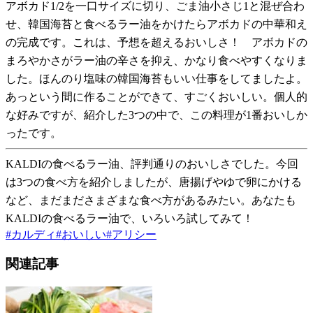
アボカド1/2を一口サイズに切り、ごま油小さじ1と混ぜ合わ
せ、韓国海苔と食べるラー油をかけたらアボカドの中華和え
の完成です。これは、予想を超えるおいしさ！ アボカドの
まろやかさがラー油の辛さを抑え、かなり食べやすくなりま
した。ほんのり塩味の韓国海苔もいい仕事をしてましたよ。
あっという間に作ることができて、すごくおいしい。個人的
な好みですが、紹介した3つの中で、この料理が1番おいしか
ったです。
KALDIの食べるラー油、評判通りのおいしさでした。今回
は3つの食べ方を紹介しましたが、唐揚げやゆで卵にかける
など、まだまださまざまな食べ方があるみたい。あなたも
KALDIの食べるラー油で、いろいろ試してみて！
#
カルディ
#
おいしい
#
アリシー
関連記事