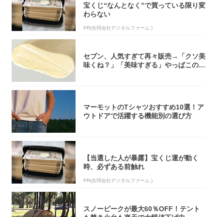
宝くじ“なんとなく”で買っている限り変
わらない
PR(合同会社デジタルファーム )
セブン、人気すぎて再々販売→「クソ美
味くね？」「美味すぎる」やっぱこのク
オリティ...
マーモットのTシャツおすすめ10選！ア
ウトドアで活躍する機能別の選び方
【当選した人が暴露】宝くじ運が動く
時、必ずある前触れ
PR(合同会社デジタルファーム )
スノーピークが最大60％OFF！テント