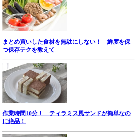
まとめ買いした食材を無駄にしない！ 鮮度を保
つ保存テクを教えて
作業時間10分！ ティラミス風サンドが簡単なの
に絶品！