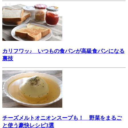
カリフワッ♪ いつもの食パンが高級食パンになる
裏技
チーズメルトオニオンスープも！ 野菜をまるご
と使う豪快レシピ3選