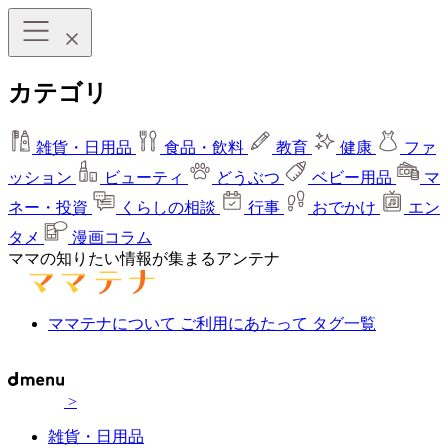
カテゴリ
雑貨・日用品
食品・飲料
教育
健康
ファ
ッション
ビューティ
どうぶつ
ベビー用品
マ
ネー・投資
くらしの相談
行事
おでかけ
エン
タメ
漫画コラム
ママの知りたい情報が集まるアンテナ
ママテナについて
ご利用にあたって
タグ一覧
>
雑貨・日用品