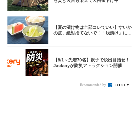
も焚き火台も楽天で大幅値下げ中
【夏の漬け物は全部コレでいい】すいか
の皮、絶対捨てないで！「浅漬け」にす
れば無限...
【8/1～先着70名】親子で脱出目指せ！
Jackeryが防災アトラクション開催
Recommended by