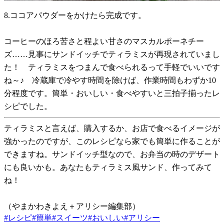
8.ココアパウダーをかけたら完成です。
コーヒーのほろ苦さと程よい甘さのマスカルポーネチー
ズ……見事にサンドイッチでティラミスが再現されていまし
た！ ティラミスをつまんで食べられるって手軽でいいです
ね～♪ 冷蔵庫で冷やす時間を除けば、作業時間もわずか10
分程度です。簡単・おいしい・食べやすいと三拍子揃ったレ
シピでした。
ティラミスと言えば、購入するか、お店で食べるイメージが
強かったのですが、このレシピなら家でも簡単に作ることが
できますね。サンドイッチ型なので、お弁当の時のデザート
にも良いかも。あなたもティラミス風サンド、作ってみて
ね！
（やまかわきよえ＋アリシー編集部）
#
レシピ
#
簡単
#
スイーツ
#
おいしい
#
アリシー