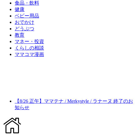
食品・飲料
健康
ベビー用品
おでかけ
どうぶつ
教育
マネー・投資
くらしの相談
ママコマ漫画
【8/26 正午】ママテナ / Merkystyle / ラナーヌ 終了のお
知らせ