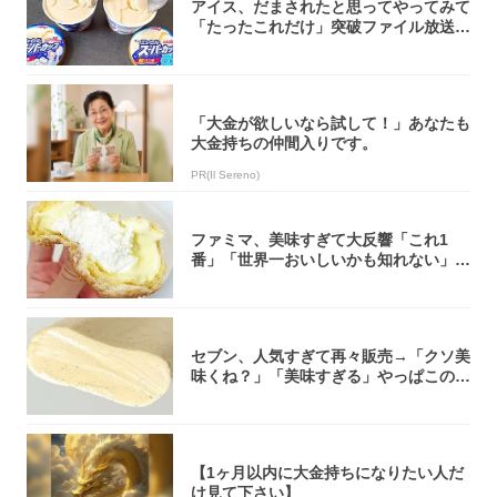
アイス、だまされたと思ってやってみて
「たったこれだけ」突破ファイル放送で
大注目！...
「大金が欲しいなら試して！」あなたも
大金持ちの仲間入りです。
PR(Il Sereno)
ファミマ、美味すぎて大反響「これ1
番」「世界一おいしいかも知れない」
「飲めそう」
セブン、人気すぎて再々販売→「クソ美
味くね？」「美味すぎる」やっぱこのク
オリティ...
【1ヶ月以内に大金持ちになりたい人だ
け見て下さい】