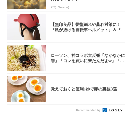
PR(Il Sereno)
【無印良品】髪型崩れや蒸れ対策に！
『風が抜ける自転車ヘルメット』＆『2
0型自転車...
ローソン、神コラボ大反響「なかなかに
罪」「コレを買いに来たんだよw」「３
件まわっ...
覚えておくと便利♪ゆで卵の裏技3選
Recommended by