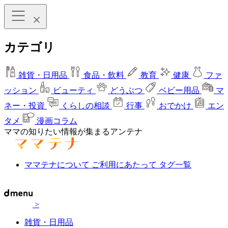
カテゴリ
雑貨・日用品
食品・飲料
教育
健康
ファ
ッション
ビューティ
どうぶつ
ベビー用品
マ
ネー・投資
くらしの相談
行事
おでかけ
エン
タメ
漫画コラム
ママの知りたい情報が集まるアンテナ
ママテナについて
ご利用にあたって
タグ一覧
>
雑貨・日用品