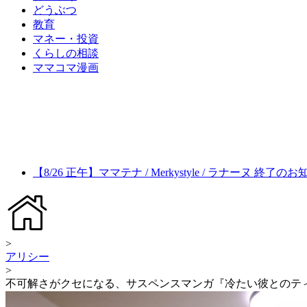
どうぶつ
教育
マネー・投資
くらしの相談
ママコマ漫画
【8/26 正午】ママテナ / Merkystyle / ラナーヌ 終了の
>
アリシー
>
不可解さがクセになる、サスペンスマンガ『冷たい彼とのテ