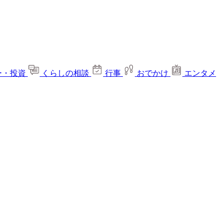
ー・投資
くらしの相談
行事
おでかけ
エンタメ