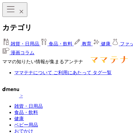
カテゴリ
雑貨・日用品
食品・飲料
教育
健康
ファ
漫画コラム
ママの知りたい情報が集まるアンテナ
ママテナについて
ご利用にあたって
タグ一覧
>
雑貨・日用品
食品・飲料
健康
ベビー用品
おでかけ