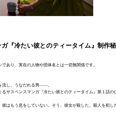
ンガ『冷たい彼とのティータイム』制作秘
ンであり、実在の人物や団体名とは一切無関係です。
を流し、うなだれる男――。
よるサスペンスマンガ『冷たい彼とのティータイム』第１話の
、彼はもう息をしていない。そう、彼女が殺した。殺人を犯し