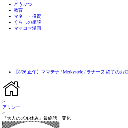
どうぶつ
教育
マネー・投資
くらしの相談
ママコマ漫画
【8/26 正午】ママテナ / Merkystyle / ラナーヌ 終了の
>
アリシー
>
『大人のズル休み』最終話 変化