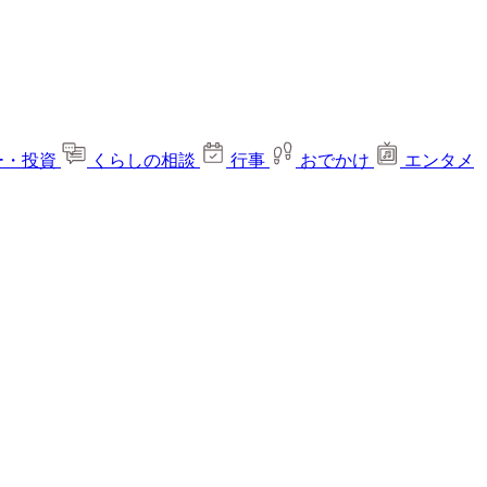
ー・投資
くらしの相談
行事
おでかけ
エンタメ