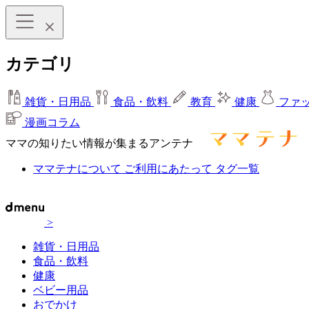
カテゴリ
雑貨・日用品
食品・飲料
教育
健康
ファ
漫画コラム
ママの知りたい情報が集まるアンテナ
ママテナについて
ご利用にあたって
タグ一覧
>
雑貨・日用品
食品・飲料
健康
ベビー用品
おでかけ