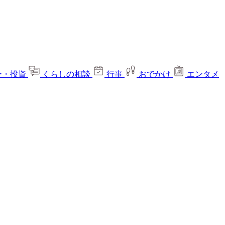
ー・投資
くらしの相談
行事
おでかけ
エンタメ