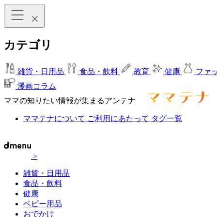
カテゴリ
雑貨・日用品
食品・飲料
教育
健康
ファ
漫画コラム
ママの知りたい情報が集まるアンテナ
ママテナについて
ご利用にあたって
タグ一覧
>
雑貨・日用品
食品・飲料
健康
ベビー用品
おでかけ