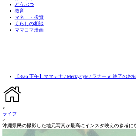
どうぶつ
教育
マネー・投資
くらしの相談
ママコマ漫画
【8/26 正午】ママテナ / Merkystyle / ラナーヌ 終了の
>
ライフ
>
沖縄県民の撮影した地元写真が最高にインスタ映えの参考に