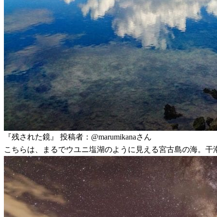
『残された鏡』 投稿者：@marumikanaさん
こちらは、まるでウユニ塩湖のように見える宮古島の海。干