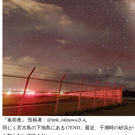
『嵐前夜』 投稿者：@tmk_okinawaさん
同じく宮古島の下地島にある17END。最近、干潮時の砂浜