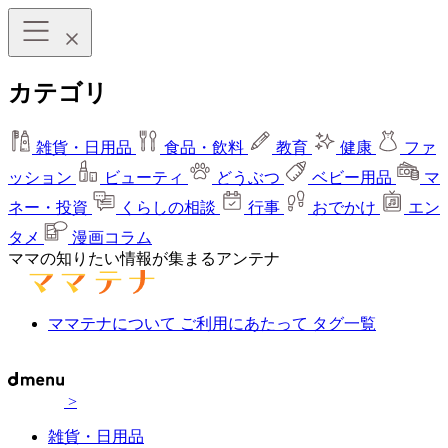
カテゴリ
雑貨・日用品
食品・飲料
教育
健康
ファ
ッション
ビューティ
どうぶつ
ベビー用品
マ
ネー・投資
くらしの相談
行事
おでかけ
エン
タメ
漫画コラム
ママの知りたい情報が集まるアンテナ
ママテナについて
ご利用にあたって
タグ一覧
>
雑貨・日用品