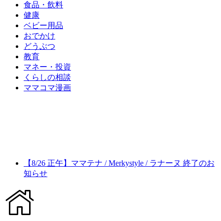
食品・飲料
健康
ベビー用品
おでかけ
どうぶつ
教育
マネー・投資
くらしの相談
ママコマ漫画
【8/26 正午】ママテナ / Merkystyle / ラナーヌ 終了のお
知らせ