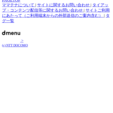
PAGETOP
ママテナについて
|
サイトに関するお問い合わせ
|
タイアッ
プ・コンテンツ配信等に関するお問い合わせ
|
サイトご利用
にあたって（ご利用端末からの外部送信のご案内含む）
|
タ
グ一覧
>
(c) NTT DOCOMO