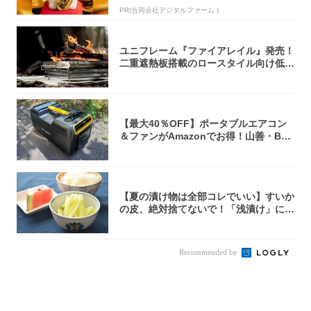
PR(合同会社デジタルファーム )
ユニフレーム『ファイアレイル』発売！
二重遮熱板搭載のロースタイル向け低型
焚き火台
【最大40％OFF】ポータブルエアコン
＆ファンがAmazonでお得！山善・Bo
u...
【夏の漬け物は全部コレでいい】すいか
の皮、絶対捨てないで！「浅漬け」にす
れば無限...
Recommended by