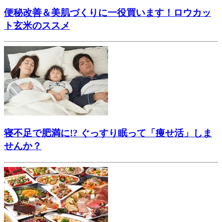
便秘改善＆美肌づくりに一役買います！ロウカッ
ト玄米のススメ
寝不足で肥満に!? ぐっすり眠って「痩せ活」しま
せんか？