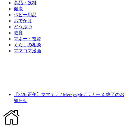
食品・飲料
健康
ベビー用品
おでかけ
どうぶつ
教育
マネー・投資
くらしの相談
ママコマ漫画
【8/26 正午】ママテナ / Merkystyle / ラナーヌ 終了のお
知らせ