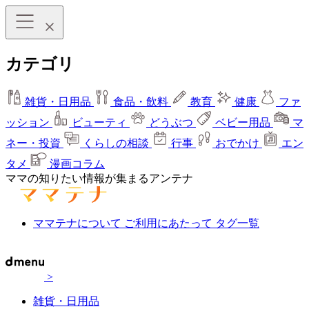
カテゴリ
雑貨・日用品
食品・飲料
教育
健康
ファ
ッション
ビューティ
どうぶつ
ベビー用品
マ
ネー・投資
くらしの相談
行事
おでかけ
エン
タメ
漫画コラム
ママの知りたい情報が集まるアンテナ
ママテナについて
ご利用にあたって
タグ一覧
>
雑貨・日用品