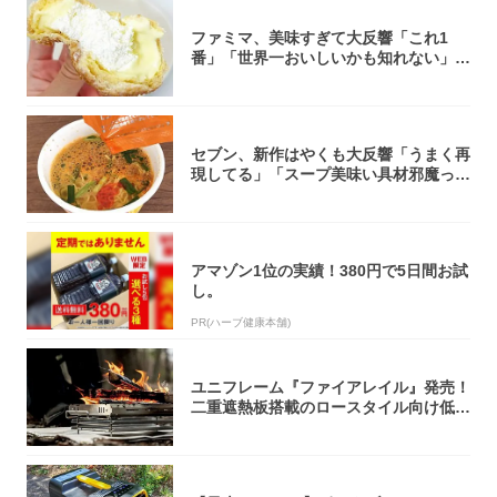
ファミマ、美味すぎて大反響「これ1
番」「世界一おいしいかも知れない」
「飲めそう」
セブン、新作はやくも大反響「うまく再
現してる」「スープ美味い具材邪魔って
くらい美...
アマゾン1位の実績！380円で5日間お試
し。
PR(ハーブ健康本舗)
ユニフレーム『ファイアレイル』発売！
二重遮熱板搭載のロースタイル向け低型
焚き火台