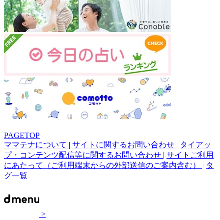
PAGETOP
ママテナについて
|
サイトに関するお問い合わせ
|
タイアッ
プ・コンテンツ配信等に関するお問い合わせ
|
サイトご利用
にあたって（ご利用端末からの外部送信のご案内含む）
|
タ
グ一覧
>