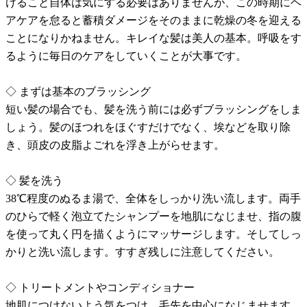
けること自体は気にする必要はありませんが、この時期にヘ
アケアを怠ると蓄積ダメージをそのままに乾燥の冬を迎える
ことになりかねません。キレイな髪は美人の基本。呼吸をす
るように毎日のケアをしていくことが大事です。
◇ まずは基本のブラッシング
短い髪の場合でも、髪を洗う前には必ずブラッシングをしま
しょう。髪のほつれをほぐすだけでなく、埃などを取り除
き、頭皮の皮脂よごれを浮き上がらせます。
◇ 髪を洗う
38℃程度のぬるま湯で、全体をしっかり洗い流します。両手
のひらで軽く泡立てたシャンプーを地肌になじませ、指の腹
を使って丸く円を描くようにマッサージします。そしてしっ
かりと洗い流します。すすぎ残しに注意してください。
◇ トリートメントやコンディショナー
地肌につけないよう気をつけ、毛先を中心になじませます。