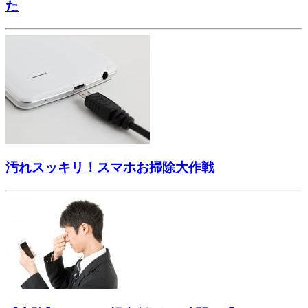
た
汚れスッキリ！スマホお掃除大作戦