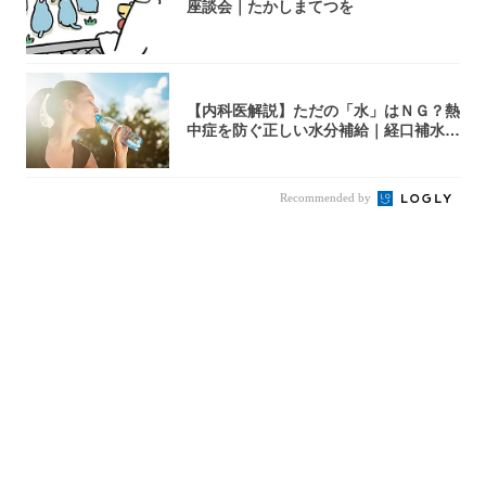
座談会｜たかしまてつを
【内科医解説】ただの「水」はＮＧ？熱
中症を防ぐ正しい水分補給｜経口補水
液・スポド...
Recommended by