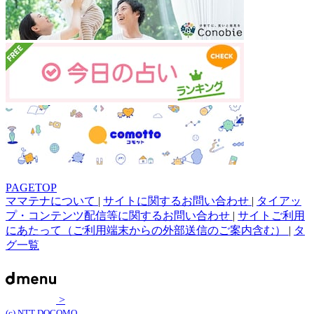
PAGETOP
ママテナについて
|
サイトに関するお問い合わせ
|
タイアッ
プ・コンテンツ配信等に関するお問い合わせ
|
サイトご利用
にあたって（ご利用端末からの外部送信のご案内含む）
|
タ
グ一覧
>
(c) NTT DOCOMO