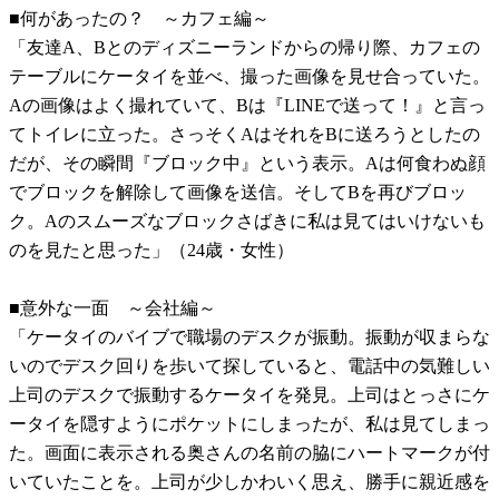
■何があったの？ ～カフェ編～
「友達A、Bとのディズニーランドからの帰り際、カフェの
テーブルにケータイを並べ、撮った画像を見せ合っていた。
Aの画像はよく撮れていて、Bは『LINEで送って！』と言っ
てトイレに立った。さっそくAはそれをBに送ろうとしたの
だが、その瞬間『ブロック中』という表示。Aは何食わぬ顔
でブロックを解除して画像を送信。そしてBを再びブロッ
ク。Aのスムーズなブロックさばきに私は見てはいけないも
のを見たと思った」（24歳・女性）
■意外な一面 ～会社編～
「ケータイのバイブで職場のデスクが振動。振動が収まらな
いのでデスク回りを歩いて探していると、電話中の気難しい
上司のデスクで振動するケータイを発見。上司はとっさにケ
ータイを隠すようにポケットにしまったが、私は見てしまっ
た。画面に表示される奥さんの名前の脇にハートマークが付
いていたことを。上司が少しかわいく思え、勝手に親近感を