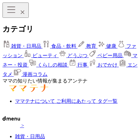
カテゴリ
雑貨・日用品
食品・飲料
教育
健康
ファ
ッション
ビューティ
どうぶつ
ベビー用品
マ
ネー・投資
くらしの相談
行事
おでかけ
エン
タメ
漫画コラム
ママの知りたい情報が集まるアンテナ
ママテナについて
ご利用にあたって
タグ一覧
>
雑貨・日用品