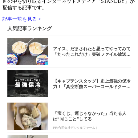
世の中を切り取るインターネットメディア「STANDBY」が
配信する記事です。
記事一覧を見る >
人気記事ランキング
アイス、だまされたと思ってやってみて
「たったこれだけ」突破ファイル放送で
大注目！...
【キャプテンスタッグ】史上最強の保冷
力！『真空断熱スーパーコールドクーラ
ーボック...
「宝くじ、運じゃなかった」当たる人
は“同じこと”してる
PR(合同会社デジタルファーム )