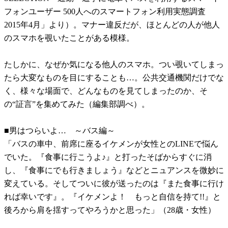
フォンユーザー 500人へのスマートフォン利用実態調査
2015年4月」より）。マナー違反だが、ほとんどの人が他人
のスマホを覗いたことがある模様。
たしかに、なぜか気になる他人のスマホ。つい覗いてしまっ
たら大変なものを目にすることも…。公共交通機関だけでな
く、様々な場面で、どんなものを見てしまったのか、そ
の“証言”を集めてみた（編集部調べ）。
■男はつらいよ… ～バス編～
「バスの車中、前席に座るイケメンが女性とのLINEで悩ん
でいた。『食事に行こうよ♪』と打ったそばからすぐに消
し、『食事にでも行きましょう』などとニュアンスを微妙に
変えている。そしてついに彼が送ったのは『また食事に行け
れば幸いです』。『イケメンよ！ もっと自信を持て!!』と
後ろから肩を揺すってやろうかと思った」（28歳・女性）