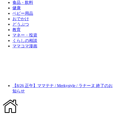
食品・飲料
健康
ベビー用品
おでかけ
どうぶつ
教育
マネー・投資
くらしの相談
ママコマ漫画
【8/26 正午】ママテナ / Merkystyle / ラナーヌ 終了のお
知らせ