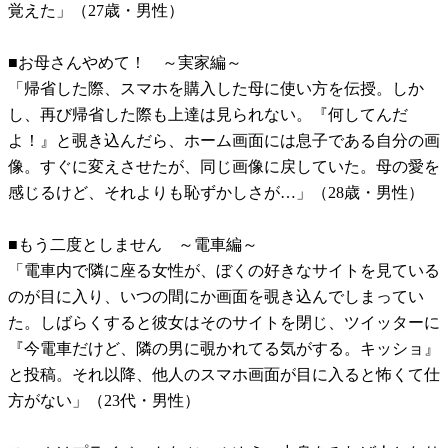
覚えた」（27歳・男性）
■お母さんやめて！ ～実家編～
「帰省した際、スマホを購入した母に使い方を伝授。しか
し、再び帰省した際も上達は見られない。『何してんだ
よ！』と覗き込んだら、ホーム画面には息子である自分の画
像。すぐに変えさせたが、同じ画像に戻していた。母の愛を
感じるけど、それよりも恥ずかしさが…」（28歳・男性）
■もう二度としません ～電車編～
「電車内で隣に座る女性が、ぼくの好きなサイトを見ている
のが目に入り、いつの間にか画面を覗き込んでしまってい
た。しばらくすると彼女はそのサイトを閉じ、ツイッターに
『今電車だけど、隣の男に覗かれてる気がする。キッショ』
と投稿。それ以降、他人のスマホ画面が目に入ると怖くて仕
方がない」（23代・男性）