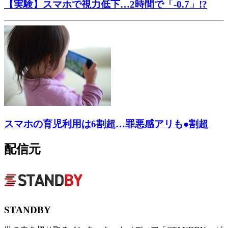
【実験】スマホで視力低下…2時間で「-0.7」!?
スマホの育児利用は6割超…罪悪感アリも●割超
配信元
STANDBY