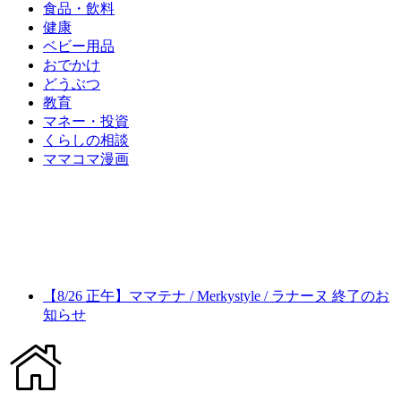
食品・飲料
健康
ベビー用品
おでかけ
どうぶつ
教育
マネー・投資
くらしの相談
ママコマ漫画
【8/26 正午】ママテナ / Merkystyle / ラナーヌ 終了のお
知らせ