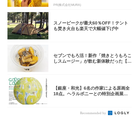
PR(株式会社MURA)
スノーピークが最大60％OFF！テント
も焚き火台も楽天で大幅値下げ中
セブンでもろ活！新作「焼きとうもろこ
しスムージー」が飲む新体験だった【東
京の一部...
【銀座・和光】6名の作家による原画全
18点。ヘラルボニーとの特別企画展「G
OOD...
Recommended by