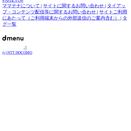
PAGETOP
ママテナについて
|
サイトに関するお問い合わせ
|
タイアッ
プ・コンテンツ配信等に関するお問い合わせ
|
サイトご利用
にあたって（ご利用端末からの外部送信のご案内含む）
|
タ
グ一覧
>
(c) NTT DOCOMO