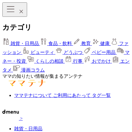
カテゴリ
雑貨・日用品
食品・飲料
教育
健康
ファ
ッション
ビューティ
どうぶつ
ベビー用品
マ
ネー・投資
くらしの相談
行事
おでかけ
エン
タメ
漫画コラム
ママの知りたい情報が集まるアンテナ
ママテナについて
ご利用にあたって
タグ一覧
>
雑貨・日用品