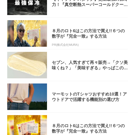
力！『真空断熱スーパーコールドクーラ
ーボック...
８月のロト6はこの方法で買え!!６つの
数字が『完全一致』する方法
PR(株式会社MURA)
セブン、人気すぎて再々販売→「クソ美
味くね？」「美味すぎる」やっぱこのク
オリティ...
マーモットのTシャツおすすめ10選！ア
ウトドアで活躍する機能別の選び方
８月のロト6はこの方法で買え!!６つの
数字が『完全一致』する方法