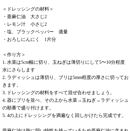
＜ドレッシングの材料＞
・亜麻仁油 大さじ2
・レモン汁 小さじ2
・塩、ブラックペッパー 適量
・おろしにんにく 1片分
＜作り方＞
1. 水菜は5cm幅に切り、玉ねぎは薄切りにして5〜10分程度
水にさらします
2. ラディッシュは薄切り、ブリは5mm程度の厚さに切ってお
きます。
3. ドレッシングの材料をすべて混ぜ合わせましょう。
4. 器にブリを並べ、その上から水菜→玉ねぎ→ラディッシュ
の順番で盛り付けます。
5. 4の上にドレッシングを満遍なく回しかけたら完成です。
亜麻仁油は熱に弱い特性を持っているため亜麻仁油に含まれ