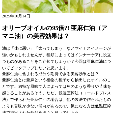
2025年10月14日
オリーブオイルの95倍?! 亜麻仁油（ア
マニ油）の美容効果は？
油は「体に悪い」「太ってしまう」などマイナスイメージが
強いかもしれませんが、種類によってはインナーケアに役立
つものがあることをご存知でしょうか？今回は亜麻仁油につ
いてピックアップしたいと思います。
亜麻仁油に含まれる成分や期待できる美容効果とは？
亜麻仁油とは亜麻という植物の種子から抽出したオイルのこ
とです。独特な風味で人によっては魚のような香りや苦味を
感じることがあるそう。ただ、低温圧搾法（コールドプレス
法）で作られた亜麻仁油の場合は、他の製法で作られたもの
よりも苦味が少ない傾向があるので、気になる方は低温圧搾
法で抽出された商品を選ぶと良いでしょう。