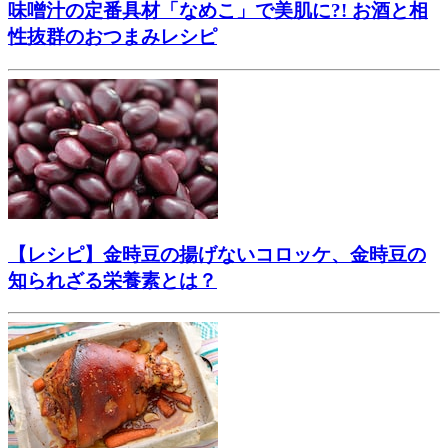
味噌汁の定番具材「なめこ」で美肌に?! お酒と相
性抜群のおつまみレシピ
【レシピ】金時豆の揚げないコロッケ、金時豆の
知られざる栄養素とは？