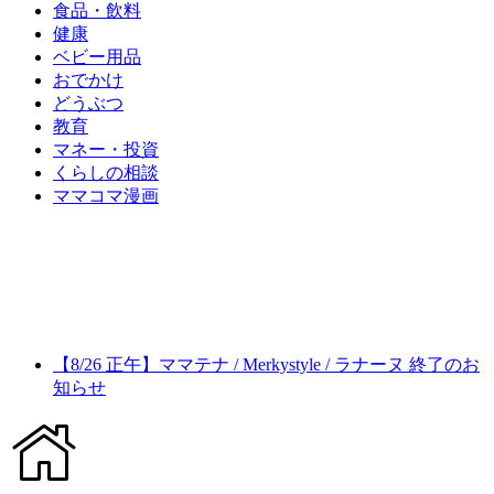
食品・飲料
健康
ベビー用品
おでかけ
どうぶつ
教育
マネー・投資
くらしの相談
ママコマ漫画
【8/26 正午】ママテナ / Merkystyle / ラナーヌ 終了のお
知らせ