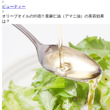
>
ビューティー
>
オリーブオイルの95倍?! 亜麻仁油（アマニ油）の美容効果
は？