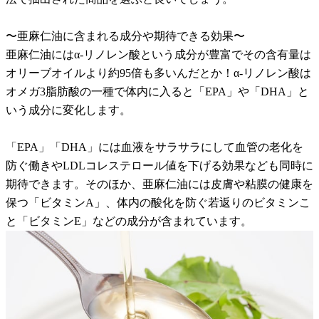
〜亜麻仁油に含まれる成分や期待できる効果〜
亜麻仁油にはα-リノレン酸という成分が豊富でその含有量は
オリーブオイルより約95倍も多いんだとか！α-リノレン酸は
オメガ3脂肪酸の一種で体内に入ると「EPA」や「DHA」と
いう成分に変化します。
「EPA」「DHA」には血液をサラサラにして血管の老化を
防ぐ働きやLDLコレステロール値を下げる効果なども同時に
期待できます。そのほか、亜麻仁油には皮膚や粘膜の健康を
保つ「ビタミンA」、体内の酸化を防ぐ若返りのビタミンこ
と「ビタミンE」などの成分が含まれています。