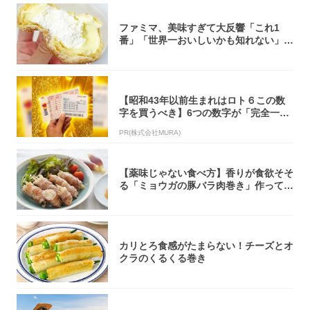
ファミマ、美味すぎて大反響「これ1
番」「世界一おいしいかも知れない」
「飲めそう」
【昭和43年以前生まれはロト６この数
字を買うべき】6つの数字が「完全一
致」する方...
PR(株式会社MURA)
【薬味じゃない食べ方】香りが食欲そそ
る「ミョウガの豚バラ肉巻き」作ってみ
た！辛み...
カリとろ食感がたまらない！チーズとオ
クラのくるくる巻き