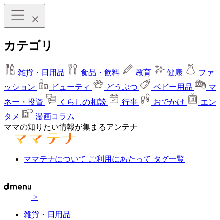
カテゴリ
雑貨・日用品
食品・飲料
教育
健康
ファ
ッション
ビューティ
どうぶつ
ベビー用品
マ
ネー・投資
くらしの相談
行事
おでかけ
エン
タメ
漫画コラム
ママの知りたい情報が集まるアンテナ
ママテナについて
ご利用にあたって
タグ一覧
>
雑貨・日用品