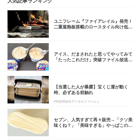
人気記事ランキング
ユニフレーム『ファイアレイル』発売！
二重遮熱板搭載のロースタイル向け低型
焚き火台
アイス、だまされたと思ってやってみて
「たったこれだけ」突破ファイル放送で
大注目！...
【当選した人が暴露】宝くじ運が動く
時、必ずある前触れ
PR(合同会社デジタルファーム )
セブン、人気すぎて再々販売→「クソ美
味くね？」「美味すぎる」やっぱこのク
オリティ...