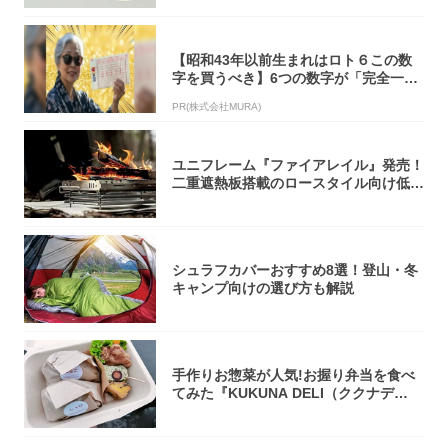
【昭和43年以前生まれはロト６この数
字を買うべき】6つの数字が「完全一
致」する方...
PR(株式会社MURA)
ユニフレーム『ファイアレイル』発売！
二重遮熱板搭載のロースタイル向け低型
焚き火台
シュラフカバーおすすめ8選！登山・冬
キャンプ向けの選び方も解説
手作りお惣菜が人気!お握り弁当を食べ
てみた『KUKUNA DELI（ククナデ
リ）...