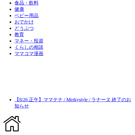
食品・飲料
健康
ベビー用品
おでかけ
どうぶつ
教育
マネー・投資
くらしの相談
ママコマ漫画
【8/26 正午】ママテナ / Merkystyle / ラナーヌ 終了のお
知らせ