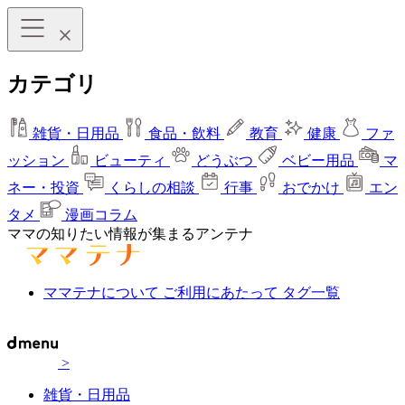
カテゴリ
雑貨・日用品
食品・飲料
教育
健康
ファ
ッション
ビューティ
どうぶつ
ベビー用品
マ
ネー・投資
くらしの相談
行事
おでかけ
エン
タメ
漫画コラム
ママの知りたい情報が集まるアンテナ
ママテナについて
ご利用にあたって
タグ一覧
>
雑貨・日用品