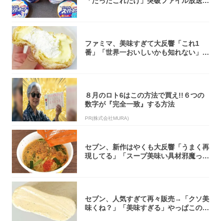
「たったこれだけ」突破ファイル放送で
大注目！...
ファミマ、美味すぎて大反響「これ1
番」「世界一おいしいかも知れない」
「飲めそう」
８月のロト6はこの方法で買え!!６つの
数字が『完全一致』する方法
PR(株式会社MURA)
セブン、新作はやくも大反響「うまく再
現してる」「スープ美味い具材邪魔って
くらい美...
セブン、人気すぎて再々販売→「クソ美
味くね？」「美味すぎる」やっぱこのク
オリティ...