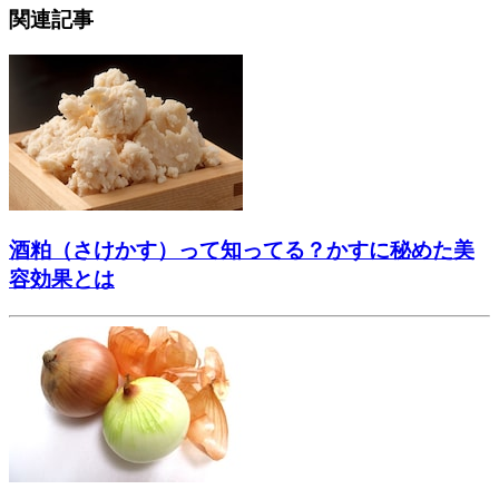
関連記事
酒粕（さけかす）って知ってる？かすに秘めた美
容効果とは