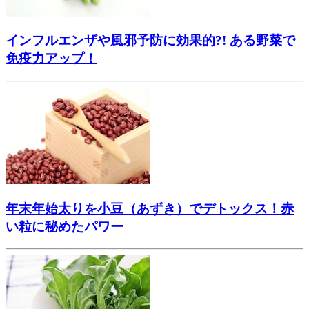
インフルエンザや風邪予防に効果的?! ある野菜で
免疫力アップ！
年末年始太りを小豆（あずき）でデトックス！赤
い粒に秘めたパワー