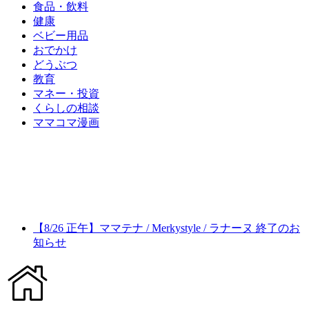
食品・飲料
健康
ベビー用品
おでかけ
どうぶつ
教育
マネー・投資
くらしの相談
ママコマ漫画
【8/26 正午】ママテナ / Merkystyle / ラナーヌ 終了のお
知らせ