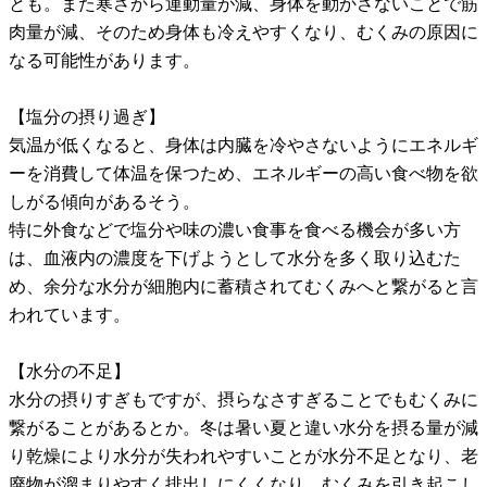
とも。また寒さから運動量が減、身体を動かさないことで筋
肉量が減、そのため身体も冷えやすくなり、むくみの原因に
なる可能性があります。
【塩分の摂り過ぎ】
気温が低くなると、身体は内臓を冷やさないようにエネルギ
ーを消費して体温を保つため、エネルギーの高い食べ物を欲
しがる傾向があるそう。
特に外食などで塩分や味の濃い食事を食べる機会が多い方
は、血液内の濃度を下げようとして水分を多く取り込むた
め、余分な水分が細胞内に蓄積されてむくみへと繋がると言
われています。
【水分の不足】
水分の摂りすぎもですが、摂らなさすぎることでもむくみに
繋がることがあるとか。冬は暑い夏と違い水分を摂る量が減
り乾燥により水分が失われやすいことが水分不足となり、老
廃物が溜まりやすく排出しにくくなり、むくみを引き起こし