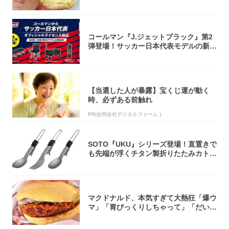
「飲めそう」
コールマン『J.ジェットブラック』第2
弾登場！サッカー日本代表モデルの新作
5アイ...
【当選した人が暴露】宝くじ運が動く
時、必ずある前触れ
PR(合同会社デジタルファーム )
SOTO『UKU』シリーズ登場！直置きで
も先端が浮くチタン製折りたたみカトラ
リー
マクドナルド、本気すぎて大熱狂「爆ウ
マ」「胃びっくりしちゃって」「だいぶ
攻めてる...