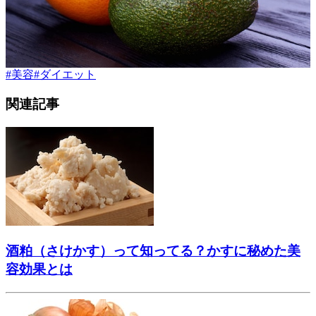
#
美容
#
ダイエット
関連記事
酒粕（さけかす）って知ってる？かすに秘めた美
容効果とは