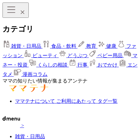
カテゴリ
雑貨・日用品
食品・飲料
教育
健康
ファ
ッション
ビューティ
どうぶつ
ベビー用品
マ
ネー・投資
くらしの相談
行事
おでかけ
エン
タメ
漫画コラム
ママの知りたい情報が集まるアンテナ
ママテナについて
ご利用にあたって
タグ一覧
>
雑貨・日用品