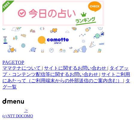
PAGETOP
ママテナについて
|
サイトに関するお問い合わせ
|
タイアッ
プ・コンテンツ配信等に関するお問い合わせ
|
サイトご利用
にあたって（ご利用端末からの外部送信のご案内含む）
|
タ
グ一覧
>
(c) NTT DOCOMO