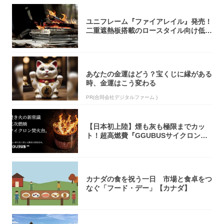
ユニフレーム『ファイアレイル』発売！
二重遮熱板搭載のロースタイル向け低型
焚き火台
あなたの金運はどう？宝くじに縁がある
時、金運はこう変わる
PR(合同会社デジタルファーム )
【日本初上陸】煙も灰も極限までカッ
ト！超高燃費『GGUBUSサイクロン焚
火台』が...
カナダの食を祝う一日 市場と食卓をつ
なぐ「フード・デー」【カナダ】