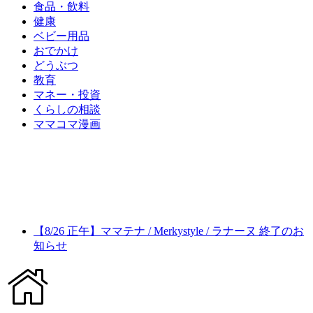
食品・飲料
健康
ベビー用品
おでかけ
どうぶつ
教育
マネー・投資
くらしの相談
ママコマ漫画
【8/26 正午】ママテナ / Merkystyle / ラナーヌ 終了のお
知らせ