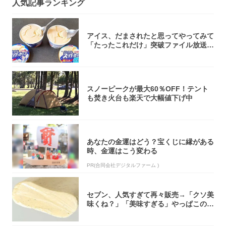
人気記事ランキング
アイス、だまされたと思ってやってみて
「たったこれだけ」突破ファイル放送で
大注目！...
スノーピークが最大60％OFF！テント
も焚き火台も楽天で大幅値下げ中
あなたの金運はどう？宝くじに縁がある
時、金運はこう変わる
PR(合同会社デジタルファーム )
セブン、人気すぎて再々販売→「クソ美
味くね？」「美味すぎる」やっぱこのク
オリティ...