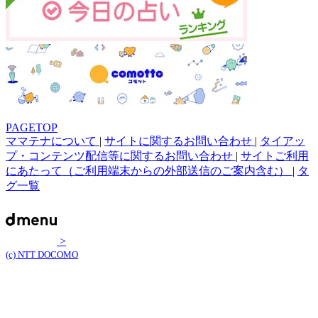
PAGETOP
ママテナについて
|
サイトに関するお問い合わせ
|
タイアッ
プ・コンテンツ配信等に関するお問い合わせ
|
サイトご利用
にあたって（ご利用端末からの外部送信のご案内含む）
|
タ
グ一覧
>
(c) NTT DOCOMO