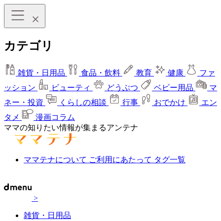
カテゴリ
雑貨・日用品
食品・飲料
教育
健康
ファ
ッション
ビューティ
どうぶつ
ベビー用品
マ
ネー・投資
くらしの相談
行事
おでかけ
エン
タメ
漫画コラム
ママの知りたい情報が集まるアンテナ
ママテナについて
ご利用にあたって
タグ一覧
>
雑貨・日用品