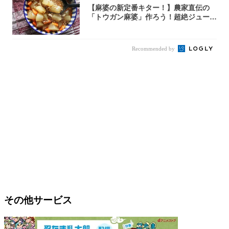
【麻婆の新定番キター！】農家直伝の
「トウガン麻婆」作ろう！超絶ジューシ
ーで箸止ま...
Recommended by
その他サービス