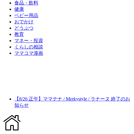
食品・飲料
健康
ベビー用品
おでかけ
どうぶつ
教育
マネー・投資
くらしの相談
ママコマ漫画
【8/26 正午】ママテナ / Merkystyle / ラナーヌ 終了のお
知らせ