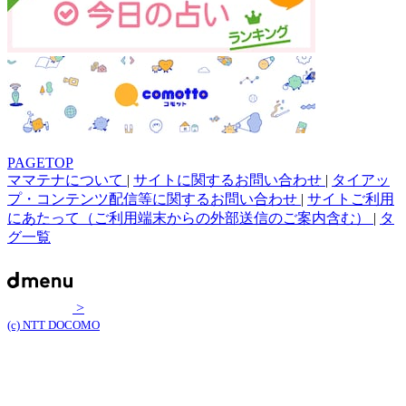
PAGETOP
ママテナについて
|
サイトに関するお問い合わせ
|
タイアッ
プ・コンテンツ配信等に関するお問い合わせ
|
サイトご利用
にあたって（ご利用端末からの外部送信のご案内含む）
|
タ
グ一覧
>
(c) NTT DOCOMO