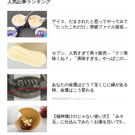
人気記事ランキング
アイス、だまされたと思ってやってみて
「たったこれだけ」突破ファイル放送で
大注目！...
セブン、人気すぎて再々販売→「クソ美
味くね？」「美味すぎる」やっぱこのク
オリティ...
あなたの金運はどう？宝くじに縁がある
時、金運はこう変わる
PR(合同会社デジタルファーム )
【福神漬けのじゃない使い方】「みそ
玉」に仕込んでみた！お湯を注いで30
秒で…朝の...