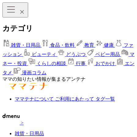
カテゴリ
雑貨・日用品
食品・飲料
教育
健康
ファ
ッション
ビューティ
どうぶつ
ベビー用品
マ
ネー・投資
くらしの相談
行事
おでかけ
エン
タメ
漫画コラム
ママの知りたい情報が集まるアンテナ
ママテナについて
ご利用にあたって
タグ一覧
>
雑貨・日用品