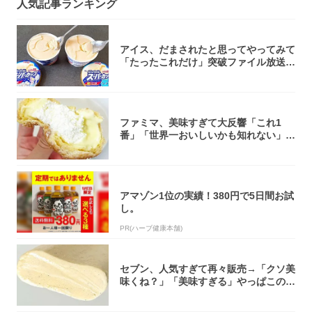
人気記事ランキング
アイス、だまされたと思ってやってみて
「たったこれだけ」突破ファイル放送で
大注目！...
ファミマ、美味すぎて大反響「これ1
番」「世界一おいしいかも知れない」
「飲めそう」
アマゾン1位の実績！380円で5日間お試
し。
PR(ハーブ健康本舗)
セブン、人気すぎて再々販売→「クソ美
味くね？」「美味すぎる」やっぱこのク
オリティ...