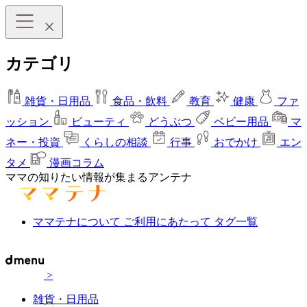
カテゴリ
雑貨・日用品
食品・飲料
教育
健康
ファ
ッション
ビューティ
どうぶつ
ベビー用品
マ
ネー・投資
くらしの相談
行事
おでかけ
エン
タメ
漫画コラム
ママの知りたい情報が集まるアンテナ
ママテナについて
ご利用にあたって
タグ一覧
>
雑貨・日用品