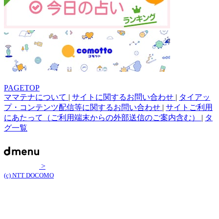
PAGETOP
ママテナについて
|
サイトに関するお問い合わせ
|
タイアッ
プ・コンテンツ配信等に関するお問い合わせ
|
サイトご利用
にあたって（ご利用端末からの外部送信のご案内含む）
|
タ
グ一覧
>
(c) NTT DOCOMO