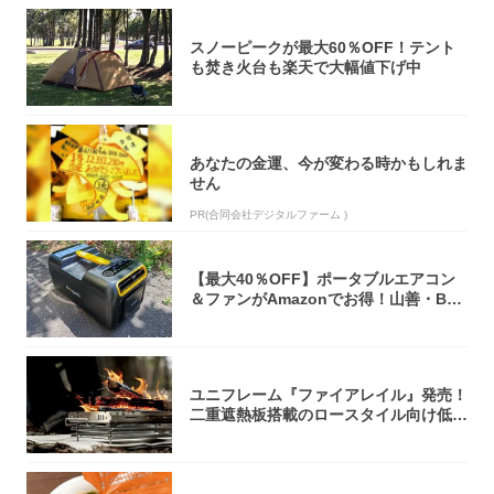
スノーピークが最大60％OFF！テント
も焚き火台も楽天で大幅値下げ中
あなたの金運、今が変わる時かもしれま
せん
PR(合同会社デジタルファーム )
【最大40％OFF】ポータブルエアコン
＆ファンがAmazonでお得！山善・Bo
u...
ユニフレーム『ファイアレイル』発売！
二重遮熱板搭載のロースタイル向け低型
焚き火台