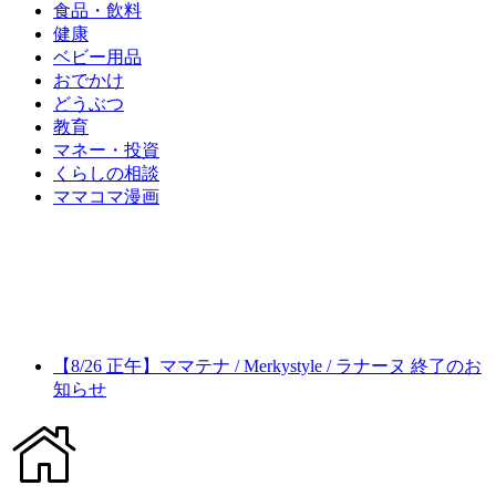
食品・飲料
健康
ベビー用品
おでかけ
どうぶつ
教育
マネー・投資
くらしの相談
ママコマ漫画
【8/26 正午】ママテナ / Merkystyle / ラナーヌ 終了のお
知らせ