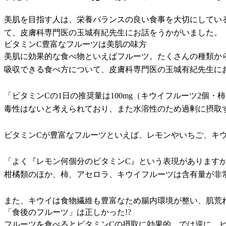
美肌を目指す人は、栄養バランスの良い食事を大切にしてい
て、皮膚科専門医の玉城有紀先生にお話をうかがいました。
ビタミンC豊富なフルーツは美肌の味方
美肌に効果的な食べ物といえばフルーツ。たくさんの種類か
吸収できる食べ方について、皮膚科専門医の玉城有紀先生に
「ビタミンCの1日の推奨量は100mg（キウイフルーツ2個・
毒性はないと考えられており、また水溶性のため過剰に摂取
ビタミンCが豊富なフルーツといえば、レモンやいちご、キ
「よく『レモン何個分のビタミンC』という表現がありますが
柑橘類のほか、柿、アセロラ、キウイフルーツは含有量が非
また、キウイは食物繊維も豊富なため腸内環境が整い、肌荒
「食後のフルーツ」は正しかった!?
フルーツを食べるとビタミンCの摂取に効果的。では逆に、