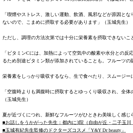
「喫煙やストレス、激しい運動、飲酒、風邪などが原因とな
ないので、こまめに摂取する必要があります」（玉城先生）
ただし、調理の方法次第では十分に栄養素を摂取できないこ
「ビタミンCには、加熱によって空気中の酸素や水分との反
るため別途ビタミン類が添加されていることも。フルーツの
栄養素をしっかり吸収するなら、生で食べたり、スムージー
「空腹時よりも満腹時に摂取するとゆっくり吸収され、全体の
（玉城先生）
夏が近づくにつれ、新鮮なフルーツがひときわ美味しく感じ
■お話しをうかがった先生：都内に3院（自由が丘・二子玉川
■玉城有紀先生監修のドクターズコスメ「Y&Y Dr beauty」