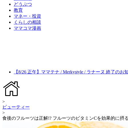
どうぶつ
教育
マネー・投資
くらしの相談
ママコマ漫画
【8/26 正午】ママテナ / Merkystyle / ラナーヌ 終了の
>
ビューティー
>
食後のフルーツは正解!? フルーツのビタミンCを効果的に摂