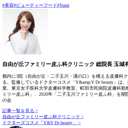
#
美容
#
ビューティーフード
#
Yumi
自由が丘ファミリー皮ふ科クリニック 総院長 玉城
都内に3院（自由が丘・二子玉川・溝の口）を構える皮膚科
る。監修しているドクターコスメ「Y&amp;Y Dr beau
業。東京女子医科大学皮膚科学教室、町田市民病院皮膚科勤務
ミリー皮ふ科」、2020年「二子玉川ファミリー皮ふ科」を
の会
記事一覧を見る >
自由が丘ファミリー皮ふ科クリニック >
ドクターズコスメ「Y&Y Dr beauty」 >