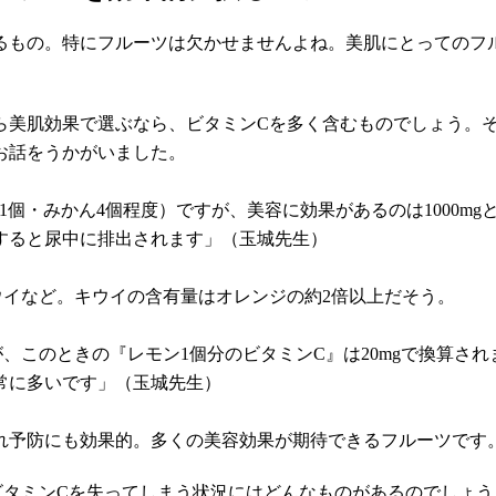
るもの。特にフルーツは欠かせませんよね。美肌にとってのフ
ら美肌効果で選ぶなら、ビタミンCを多く含むものでしょう。
お話をうかがいました。
柿1個・みかん4個程度）ですが、美容に効果があるのは1000mg
すると尿中に排出されます」（玉城先生）
ウイなど。キウイの含有量はオレンジの約2倍以上だそう。
、このときの『レモン1個分のビタミンC』は20mgで換算さ
常に多いです」（玉城先生）
れ予防にも効果的。多くの美容効果が期待できるフルーツです
ビタミンCを失ってしまう状況にはどんなものがあるのでしょう