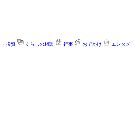
ー・投資
くらしの相談
行事
おでかけ
エンタメ