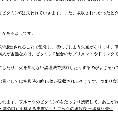
りビタミンCは失われていきます。また、吸収されなかったビ
とがあるようです。
応が促進されることで酸化し、壊れてしまう欠点があります。
購入が困難な方は、ビタミンC配合のサプリメントやドリンク
にしたり、火を加えない調理法で摂取したりするのがよさそう
量としては空腹時の約1.6倍が吸収されるそうです。つまり
られます。フルーツのビタミンCをたっぷり摂取して、あこが
・溝の口）を構える皮膚科クリニックの総院長 玉城有紀先生