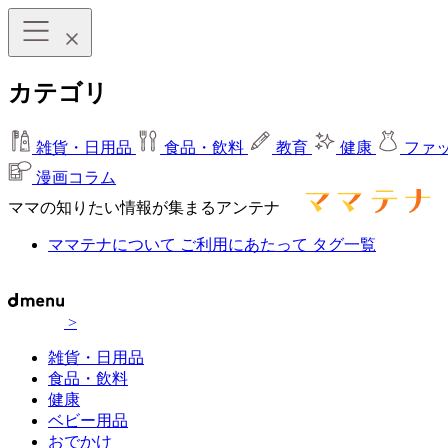
カテゴリ
雑貨・日用品
食品・飲料
教育
健康
ファ
漫画コラム
ママの知りたい情報が集まるアンテナ
ママテナについて
ご利用にあたって
タグ一覧
>
雑貨・日用品
食品・飲料
健康
ベビー用品
おでかけ