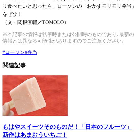
リ食べたいと思ったら、ローソンの「おかずモリモリ弁当」
をぜひ！
（文・関根僚輔／TOMOLO）
※本記事の情報は執筆時または公開時のものであり､最新の
情報とは異なる可能性がありますのでご注意ください｡
#
ローソン
#
弁当
関連記事
もはやスイーツそのものだ！「日本のフルーツ」
新作はあまおういちご！