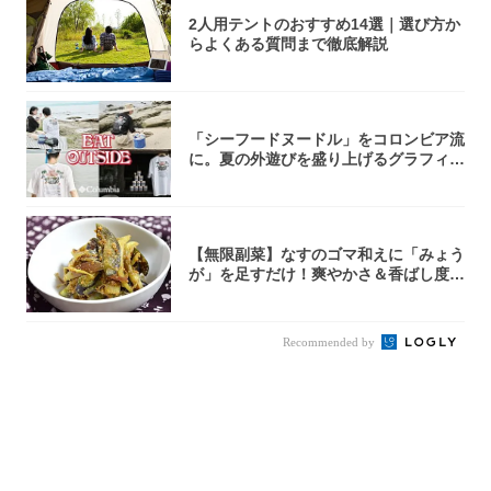
2人用テントのおすすめ14選｜選び方か
らよくある質問まで徹底解説
「シーフードヌードル」をコロンビア流
に。夏の外遊びを盛り上げるグラフィッ
クTが登...
【無限副菜】なすのゴマ和えに「みょう
が」を足すだけ！爽やかさ＆香ばし度1
00倍に...
Recommended by