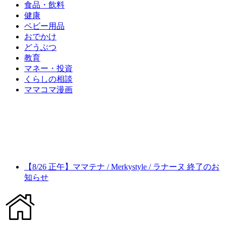
食品・飲料
健康
ベビー用品
おでかけ
どうぶつ
教育
マネー・投資
くらしの相談
ママコマ漫画
【8/26 正午】ママテナ / Merkystyle / ラナーヌ 終了のお
知らせ