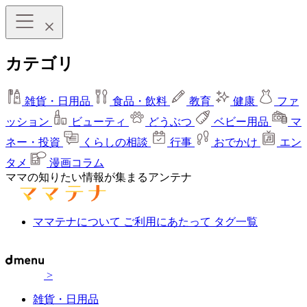
カテゴリ
雑貨・日用品
食品・飲料
教育
健康
ファ
ッション
ビューティ
どうぶつ
ベビー用品
マ
ネー・投資
くらしの相談
行事
おでかけ
エン
タメ
漫画コラム
ママの知りたい情報が集まるアンテナ
ママテナについて
ご利用にあたって
タグ一覧
>
雑貨・日用品