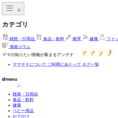
カテゴリ
雑貨・日用品
食品・飲料
教育
健康
ファ
漫画コラム
ママの知りたい情報が集まるアンテナ
ママテナについて
ご利用にあたって
タグ一覧
>
雑貨・日用品
食品・飲料
健康
ベビー用品
おでかけ