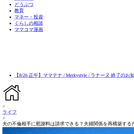
どうぶつ
教育
マネー・投資
くらしの相談
ママコマ漫画
【8/26 正午】ママテナ / Merkystyle / ラナーヌ 終了の
>
ライフ
>
夫の不倫相手に慰謝料は請求できる？夫婦関係を再構築する