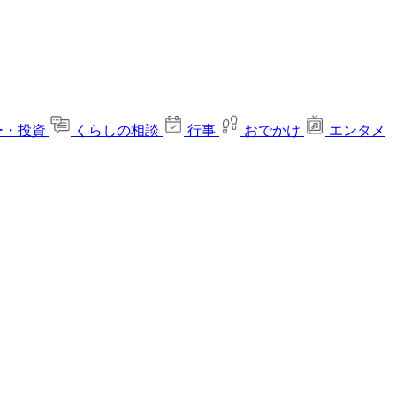
ー・投資
くらしの相談
行事
おでかけ
エンタメ