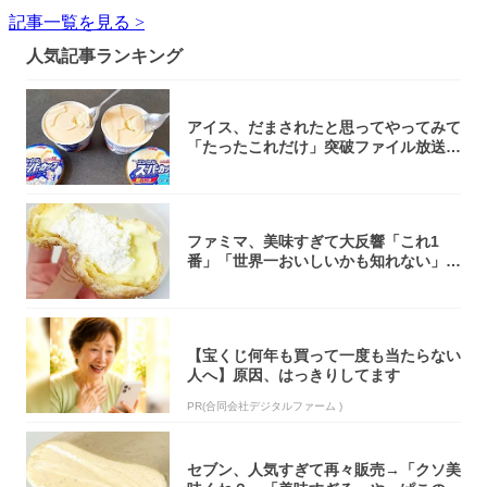
記事一覧を見る >
人気記事ランキング
アイス、だまされたと思ってやってみて
「たったこれだけ」突破ファイル放送で
大注目！...
ファミマ、美味すぎて大反響「これ1
番」「世界一おいしいかも知れない」
「飲めそう」
【宝くじ何年も買って一度も当たらない
人へ】原因、はっきりしてます
PR(合同会社デジタルファーム )
セブン、人気すぎて再々販売→「クソ美