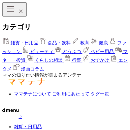
カテゴリ
雑貨・日用品
食品・飲料
教育
健康
ファ
ッション
ビューティ
どうぶつ
ベビー用品
マ
ネー・投資
くらしの相談
行事
おでかけ
エン
タメ
漫画コラム
ママの知りたい情報が集まるアンテナ
ママテナについて
ご利用にあたって
タグ一覧
>
雑貨・日用品