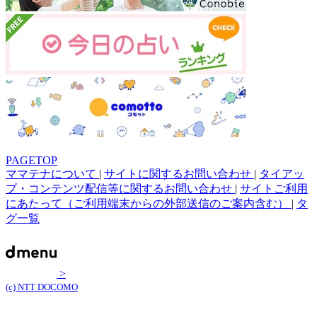
PAGETOP
ママテナについて
|
サイトに関するお問い合わせ
|
タイアッ
プ・コンテンツ配信等に関するお問い合わせ
|
サイトご利用
にあたって（ご利用端末からの外部送信のご案内含む）
|
タ
グ一覧
>
(c) NTT DOCOMO