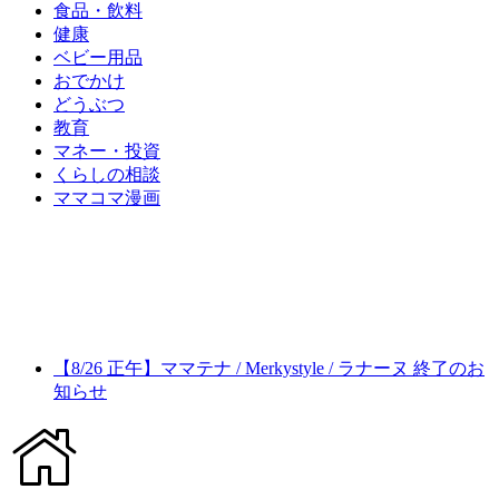
食品・飲料
健康
ベビー用品
おでかけ
どうぶつ
教育
マネー・投資
くらしの相談
ママコマ漫画
【8/26 正午】ママテナ / Merkystyle / ラナーヌ 終了のお
知らせ