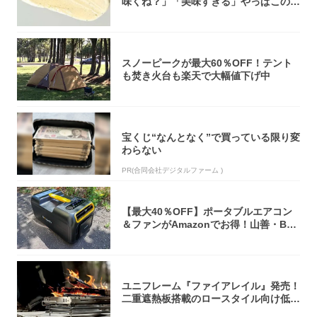
味くね？」「美味すぎる」やっぱこのク
オリティ...
スノーピークが最大60％OFF！テント
も焚き火台も楽天で大幅値下げ中
宝くじ“なんとなく”で買っている限り変
わらない
PR(合同会社デジタルファーム )
【最大40％OFF】ポータブルエアコン
＆ファンがAmazonでお得！山善・Bo
u...
ユニフレーム『ファイアレイル』発売！
二重遮熱板搭載のロースタイル向け低型
焚き火台