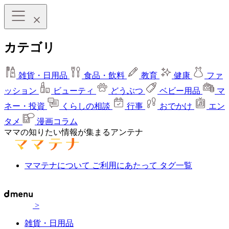
カテゴリ
雑貨・日用品
食品・飲料
教育
健康
ファ
ッション
ビューティ
どうぶつ
ベビー用品
マ
ネー・投資
くらしの相談
行事
おでかけ
エン
タメ
漫画コラム
ママの知りたい情報が集まるアンテナ
ママテナについて
ご利用にあたって
タグ一覧
>
雑貨・日用品