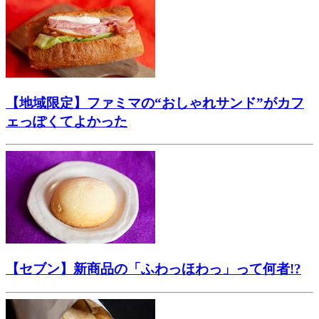
【地域限定】ファミマの“おしゃれサンド”がカフ
ェっぽくてよかった
【セブン】新商品の「ふわっほわっ」って何者!?