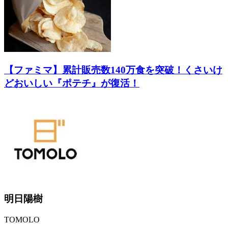
【ファミマ】累計販売数140万食を突破！くさいけ
どおいしい『ポテチ』が復活！
明日陽樹
TOMOLO