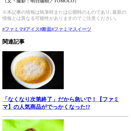
（文・撮影：明日陽樹／TOMOLO）
※本記事の情報は執筆時または公開時のものであり､最新の
情報とは異なる可能性がありますのでご注意ください｡
#
ファミマ
#
アイス
#
断面
#
ファミマスイーツ
関連記事
「なくなり次第終了」だから急いで！【ファミ
マ】の人気商品がでっかくなった!?