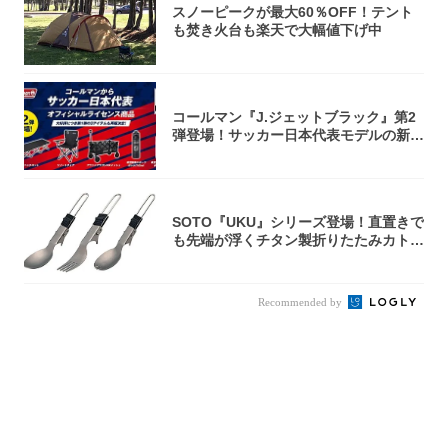
スノーピークが最大60％OFF！テント
も焚き火台も楽天で大幅値下げ中
コールマン『J.ジェットブラック』第2
弾登場！サッカー日本代表モデルの新作
5アイ...
SOTO『UKU』シリーズ登場！直置きで
も先端が浮くチタン製折りたたみカトラ
リー
Recommended by