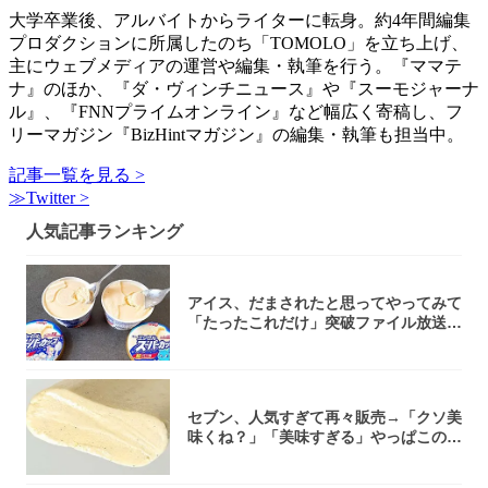
大学卒業後、アルバイトからライターに転身。約4年間編集
プロダクションに所属したのち「TOMOLO」を立ち上げ、
主にウェブメディアの運営や編集・執筆を行う。『ママテ
ナ』のほか、『ダ・ヴィンチニュース』や『スーモジャーナ
ル』、『FNNプライムオンライン』など幅広く寄稿し、フ
リーマガジン『BizHintマガジン』の編集・執筆も担当中。
記事一覧を見る >
≫Twitter >
人気記事ランキング
アイス、だまされたと思ってやってみて
「たったこれだけ」突破ファイル放送で
大注目！...
セブン、人気すぎて再々販売→「クソ美
味くね？」「美味すぎる」やっぱこのク
オリティ...