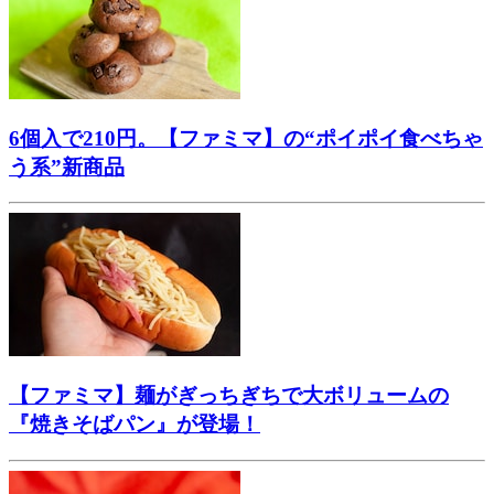
6個入で210円。【ファミマ】の“ポイポイ食べちゃ
う系”新商品
【ファミマ】麺がぎっちぎちで大ボリュームの
『焼きそばパン』が登場！