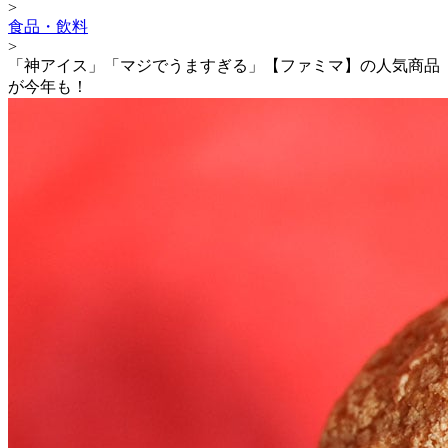
>
食品・飲料
>
「神アイス」「マジでうますぎる」【ファミマ】の人気商品
が今年も！