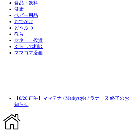
食品・飲料
健康
ベビー用品
おでかけ
どうぶつ
教育
マネー・投資
くらしの相談
ママコマ漫画
【8/26 正午】ママテナ / Merkystyle / ラナーヌ 終了のお
知らせ