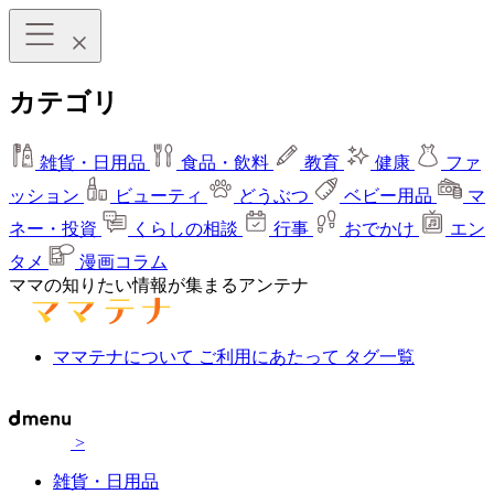
カテゴリ
雑貨・日用品
食品・飲料
教育
健康
ファ
ッション
ビューティ
どうぶつ
ベビー用品
マ
ネー・投資
くらしの相談
行事
おでかけ
エン
タメ
漫画コラム
ママの知りたい情報が集まるアンテナ
ママテナについて
ご利用にあたって
タグ一覧
>
雑貨・日用品