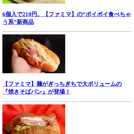
6個入で210円。【ファミマ】の“ポイポイ食べちゃ
う系”新商品
【ファミマ】麺がぎっちぎちで大ボリュームの
『焼きそばパン』が登場！