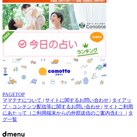
PAGETOP
ママテナについて
|
サイトに関するお問い合わせ
|
タイアッ
プ・コンテンツ配信等に関するお問い合わせ
|
サイトご利用
にあたって（ご利用端末からの外部送信のご案内含む）
|
タ
グ一覧