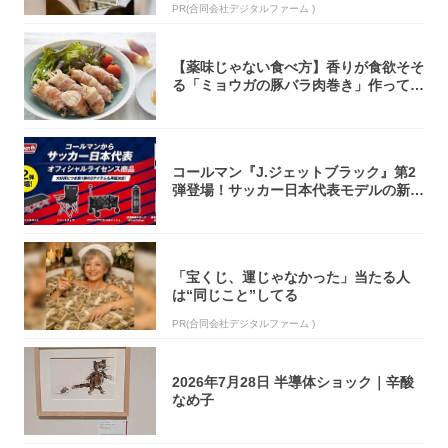
PR(合同会社デジタルファーム )
【薬味じゃない食べ方】香りが食欲そそ
る「ミョウガの豚バラ肉巻き」作ってみ
た！辛み...
コールマン『J.ジェットブラック』第2
弾登場！サッカー日本代表モデルの新作
5アイ...
「宝くじ、運じゃなかった」当たる人
は“同じこと”してる
PR(合同会社デジタルファーム )
2026年7月28日 半導体ショック｜辛酸
なめ子