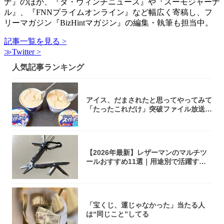
ナ』のほか、『ダ・ヴィンチニュース』や『スーモジャーナ
ル』、『FNNプライムオンライン』など幅広く寄稿し、フ
リーマガジン『BizHintマガジン』の編集・執筆も担当中。
記事一覧を見る >
≫Twitter >
人気記事ランキング
アイス、だまされたと思ってやってみて
「たったこれだけ」突破ファイル放送で
大注目！...
【2026年最新】レザーマンのマルチツ
ールおすすめ11選｜用途別で活躍する
モデル...
「宝くじ、運じゃなかった」当たる人
は“同じこと”してる