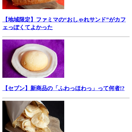
【地域限定】ファミマの“おしゃれサンド”がカフ
ェっぽくてよかった
【セブン】新商品の「ふわっほわっ」って何者!?