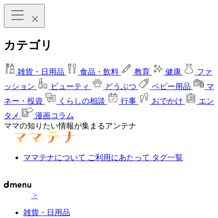
カテゴリ
雑貨・日用品
食品・飲料
教育
健康
ファ
ッション
ビューティ
どうぶつ
ベビー用品
マ
ネー・投資
くらしの相談
行事
おでかけ
エン
タメ
漫画コラム
ママの知りたい情報が集まるアンテナ
ママテナについて
ご利用にあたって
タグ一覧
>
雑貨・日用品