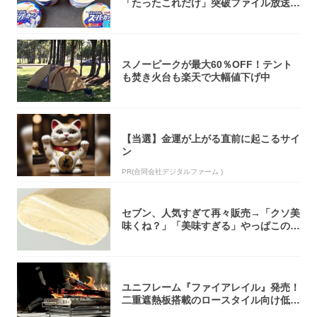
「たったこれだけ」突破ファイル放送で
大注目！...
スノーピークが最大60％OFF！テント
も焚き火台も楽天で大幅値下げ中
【当選】金運が上がる直前に起こるサイ
ン
PR(合同会社デジタルファーム )
セブン、人気すぎて再々販売→「クソ美
味くね？」「美味すぎる」やっぱこのク
オリティ...
ユニフレーム『ファイアレイル』発売！
二重遮熱板搭載のロースタイル向け低型
焚き火台