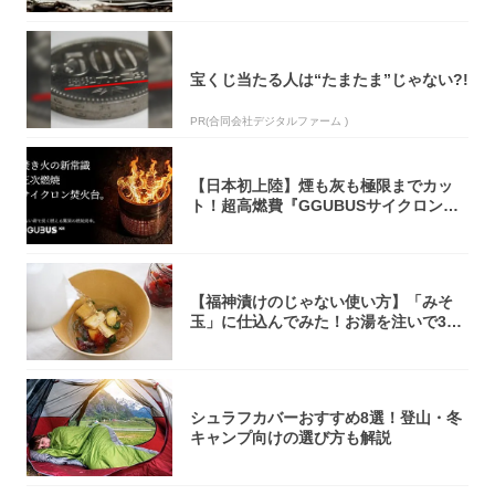
宝くじ当たる人は“たまたま”じゃない?!
PR(合同会社デジタルファーム )
【日本初上陸】煙も灰も極限までカッ
ト！超高燃費『GGUBUSサイクロン焚
火台』が...
【福神漬けのじゃない使い方】「みそ
玉」に仕込んでみた！お湯を注いで30
秒で…朝の...
シュラフカバーおすすめ8選！登山・冬
キャンプ向けの選び方も解説