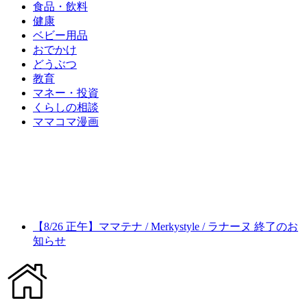
食品・飲料
健康
ベビー用品
おでかけ
どうぶつ
教育
マネー・投資
くらしの相談
ママコマ漫画
【8/26 正午】ママテナ / Merkystyle / ラナーヌ 終了のお
知らせ