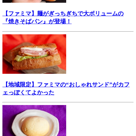
【ファミマ】麺がぎっちぎちで大ボリュームの
『焼きそばパン』が登場！
【地域限定】ファミマの“おしゃれサンド”がカフ
ェっぽくてよかった