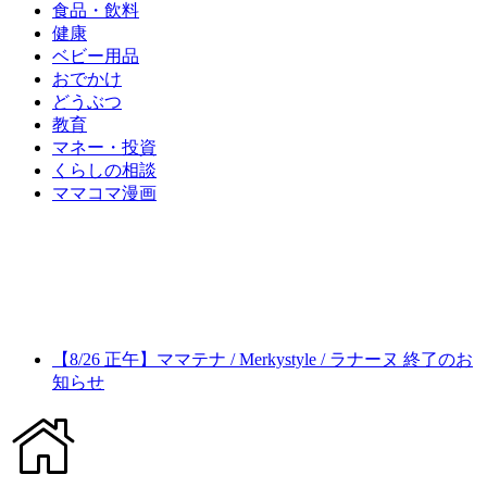
食品・飲料
健康
ベビー用品
おでかけ
どうぶつ
教育
マネー・投資
くらしの相談
ママコマ漫画
【8/26 正午】ママテナ / Merkystyle / ラナーヌ 終了のお
知らせ