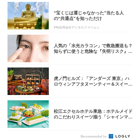
“宝くじは運じゃなかった”当たる人
の“共通点”を知っただけ
PR(合同会社デジタルファーム )
人気の「水光カラコン」で救急搬送も？
知らずに使うと危険な『失明リスク』と
医師が教...
虎ノ門ヒルズ：「アンダーズ 東京」ハ
ロウィンアフタヌーンティー＆スイーツ
コレクシ...
松江エクセルホテル東急：ホテルメイド
のこだわりスイーツ揃う「シャインマス
カットの...
Recommended by