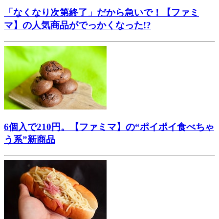
「なくなり次第終了」だから急いで！【ファミ
マ】の人気商品がでっかくなった!?
6個入で210円。【ファミマ】の“ポイポイ食べちゃ
う系”新商品