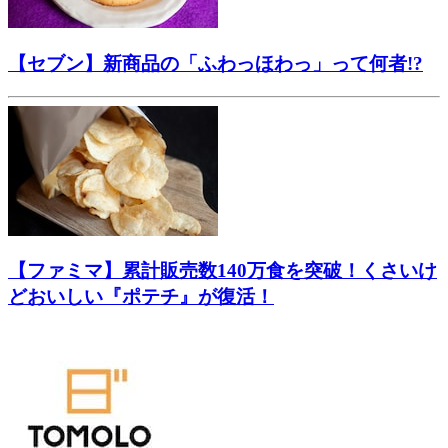
【セブン】新商品の「ふわっほわっ」って何者!?
【ファミマ】累計販売数140万食を突破！くさいけ
どおいしい『ポテチ』が復活！