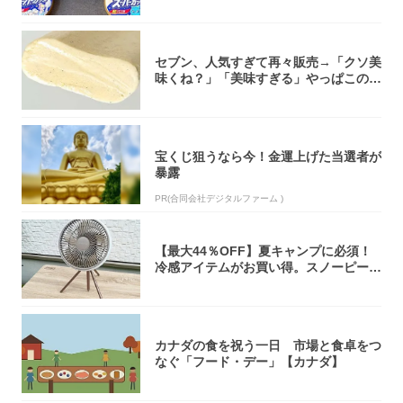
セブン、人気すぎて再々販売→「クソ美
味くね？」「美味すぎる」やっぱこのク
オリティ...
宝くじ狙うなら今！金運上げた当選者が
暴露
PR(合同会社デジタルファーム )
【最大44％OFF】夏キャンプに必須！
冷感アイテムがお買い得。スノーピー
ク・ロゴ...
カナダの食を祝う一日 市場と食卓をつ
なぐ「フード・デー」【カナダ】