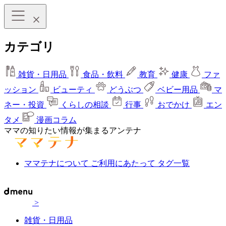
カテゴリ
雑貨・日用品
食品・飲料
教育
健康
ファ
ッション
ビューティ
どうぶつ
ベビー用品
マ
ネー・投資
くらしの相談
行事
おでかけ
エン
タメ
漫画コラム
ママの知りたい情報が集まるアンテナ
ママテナについて
ご利用にあたって
タグ一覧
>
雑貨・日用品