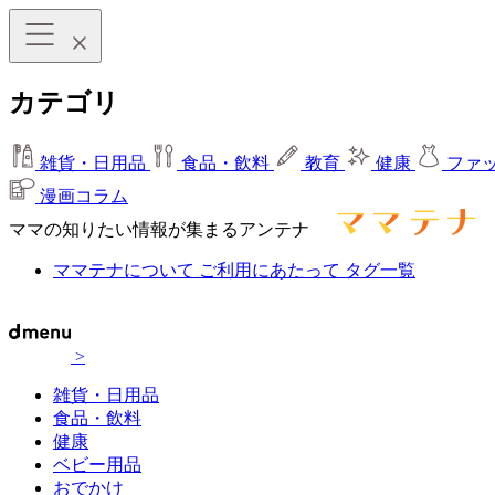
カテゴリ
雑貨・日用品
食品・飲料
教育
健康
ファ
漫画コラム
ママの知りたい情報が集まるアンテナ
ママテナについて
ご利用にあたって
タグ一覧
>
雑貨・日用品
食品・飲料
健康
ベビー用品
おでかけ