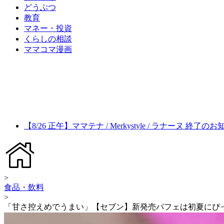
どうぶつ
教育
マネー・投資
くらしの相談
ママコマ漫画
【8/26 正午】ママテナ / Merkystyle / ラナーヌ 終了の
>
食品・飲料
>
「甘さ控えめでうまい」【セブン】新発売パフェは初夏にぴ