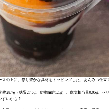
ースの上に、彩り豊かな具材をトッピングした、あんみつ仕立
、炭水化物28.7g（糖質27.6g、食物繊維1.1g）、食塩相当量0
やすいかも？