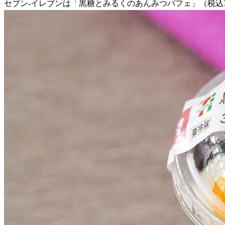
セブン-イレブンは「黒糖とみるくのあんみつパフェ」（税込32