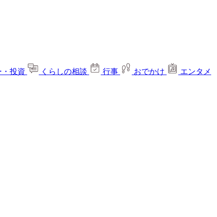
ー・投資
くらしの相談
行事
おでかけ
エンタメ