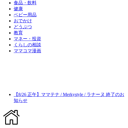
食品・飲料
健康
ベビー用品
おでかけ
どうぶつ
教育
マネー・投資
くらしの相談
ママコマ漫画
【8/26 正午】ママテナ / Merkystyle / ラナーヌ 終了のお
知らせ