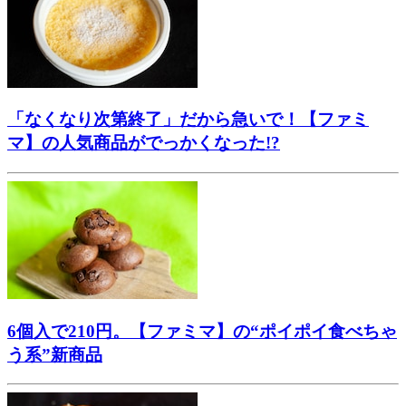
「なくなり次第終了」だから急いで！【ファミ
マ】の人気商品がでっかくなった!?
6個入で210円。【ファミマ】の“ポイポイ食べちゃ
う系”新商品