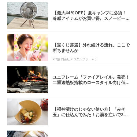
【最大44％OFF】夏キャンプに必須！
冷感アイテムがお買い得。スノーピー
ク・ロゴ...
【宝くじ落選】外れ続ける流れ、ここで
断ちませんか
PR(合同会社デジタルファーム )
ユニフレーム『ファイアレイル』発売！
二重遮熱板搭載のロースタイル向け低型
焚き火台
【福神漬けのじゃない使い方】「みそ
玉」に仕込んでみた！お湯を注いで30
秒で…朝の...