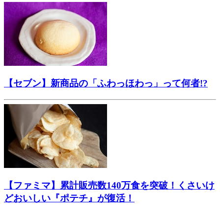
【セブン】新商品の「ふわっほわっ」って何者!?
【ファミマ】累計販売数140万食を突破！くさいけ
どおいしい『ポテチ』が復活！