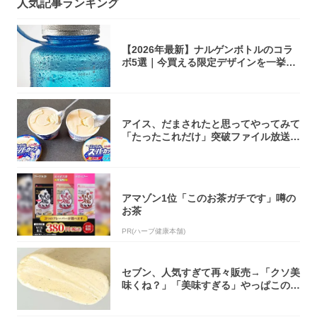
人気記事ランキング
【2026年最新】ナルゲンボトルのコラ
ボ5選｜今買える限定デザインを一挙紹
介！
アイス、だまされたと思ってやってみて
「たったこれだけ」突破ファイル放送で
大注目！...
アマゾン1位「このお茶ガチです」噂の
お茶
PR(ハーブ健康本舗)
セブン、人気すぎて再々販売→「クソ美
味くね？」「美味すぎる」やっぱこのク
オリティ...