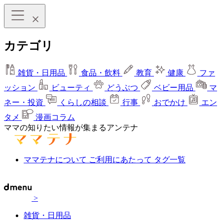
カテゴリ
雑貨・日用品
食品・飲料
教育
健康
ファ
ッション
ビューティ
どうぶつ
ベビー用品
マ
ネー・投資
くらしの相談
行事
おでかけ
エン
タメ
漫画コラム
ママの知りたい情報が集まるアンテナ
ママテナについて
ご利用にあたって
タグ一覧
>
雑貨・日用品