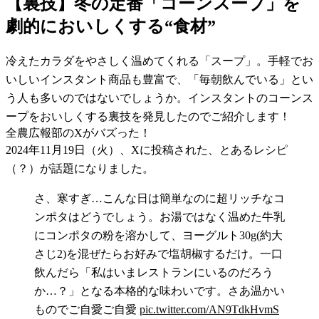
【裏技】冬の定番「コーンスープ」を
劇的においしくする“食材”
冷えたカラダをやさしく温めてくれる「スープ」。手軽でお
いしいインスタント商品も豊富で、「毎朝飲んでいる」とい
う人も多いのではないでしょうか。インスタントのコーンス
ープをおいしくする裏技を発見したのでご紹介します！
全農広報部のXがバズった！
2024年11月19日（火）、Xに投稿された、とあるレシピ
（？）が話題になりました。
さ、寒すぎ…こんな日は簡単なのに超リッチなコ
ンポタはどうでしょう。お湯ではなく温めた牛乳
にコンポタの粉を溶かして、ヨーグルト30g(約大
さじ2)を混ぜたらお好みで塩胡椒するだけ。一口
飲んだら「私はいまレストランにいるのだろう
か…？」となる本格的な味わいです。さあ温かい
ものでご自愛ご自愛
pic.twitter.com/AN9TdkHvmS