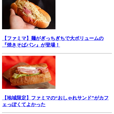
【ファミマ】麺がぎっちぎちで大ボリュームの
『焼きそばパン』が登場！
【地域限定】ファミマの“おしゃれサンド”がカフ
ェっぽくてよかった