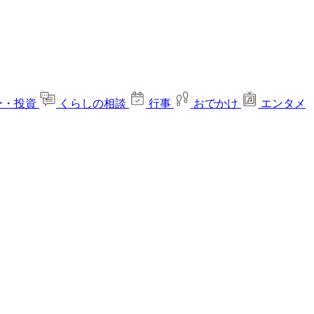
ー・投資
くらしの相談
行事
おでかけ
エンタメ