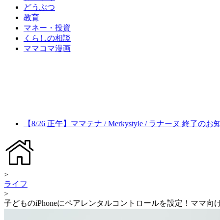
どうぶつ
教育
マネー・投資
くらしの相談
ママコマ漫画
【8/26 正午】ママテナ / Merkystyle / ラナーヌ 終了の
>
ライフ
>
子どものiPhoneにペアレンタルコントロールを設定！ママ向