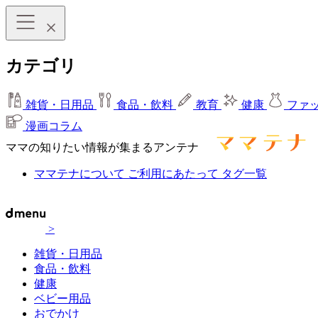
カテゴリ
雑貨・日用品
食品・飲料
教育
健康
ファ
漫画コラム
ママの知りたい情報が集まるアンテナ
ママテナについて
ご利用にあたって
タグ一覧
>
雑貨・日用品
食品・飲料
健康
ベビー用品
おでかけ