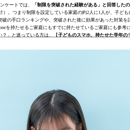
アンケートでは、
「制限を突破された経験がある」と回答したのは
3%の合計）。つまり制限を設定している家庭の約2人に1人が、
突破の手口ランキングや、突破された後に効果があった対策を
honeを持たせるご家庭にもすでに持たせているご家庭にも参考
い？」と迷っている方は、【
子どものスマホ、持たせた学年のリ