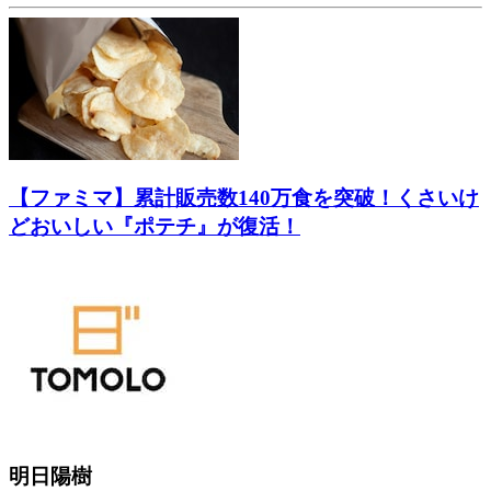
【ファミマ】累計販売数140万食を突破！くさいけ
どおいしい『ポテチ』が復活！
明日陽樹