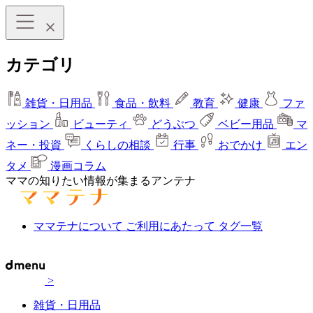
カテゴリ
雑貨・日用品
食品・飲料
教育
健康
ファ
ッション
ビューティ
どうぶつ
ベビー用品
マ
ネー・投資
くらしの相談
行事
おでかけ
エン
タメ
漫画コラム
ママの知りたい情報が集まるアンテナ
ママテナについて
ご利用にあたって
タグ一覧
>
雑貨・日用品