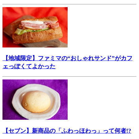
【地域限定】ファミマの“おしゃれサンド”がカフ
ェっぽくてよかった
【セブン】新商品の「ふわっほわっ」って何者!?