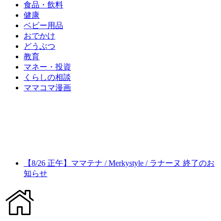
食品・飲料
健康
ベビー用品
おでかけ
どうぶつ
教育
マネー・投資
くらしの相談
ママコマ漫画
【8/26 正午】ママテナ / Merkystyle / ラナーヌ 終了のお
知らせ