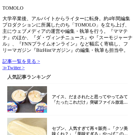
TOMOLO
大学卒業後、アルバイトからライターに転身。約4年間編集
プロダクションに所属したのち「TOMOLO」を立ち上げ、
主にウェブメディアの運営や編集・執筆を行う。『ママテ
ナ』のほか、『ダ・ヴィンチニュース』や『スーモジャーナ
ル』、『FNNプライムオンライン』など幅広く寄稿し、フ
リーマガジン『BizHintマガジン』の編集・執筆も担当中。
記事一覧を見る >
≫Twitter >
人気記事ランキング
アイス、だまされたと思ってやってみて
「たったこれだけ」突破ファイル放送で
大注目！...
セブン、人気すぎて再々販売→「クソ美
味くね？」「美味すぎる」やっぱこのク