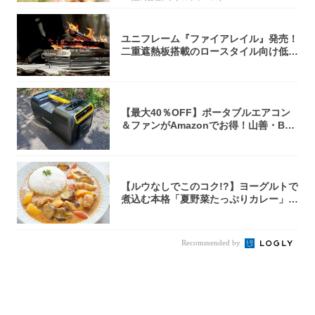
ユニフレーム『ファイアレイル』発売！
二重遮熱板搭載のロースタイル向け低型
焚き火台
【最大40％OFF】ポータブルエアコン
＆ファンがAmazonでお得！山善・Bo
u...
【ルウなしでこのコク!?】ヨーグルトで
煮込む本格「夏野菜たっぷりカレー」作
ってみ...
Recommended by