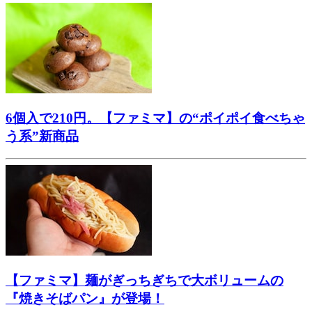
6個入で210円。【ファミマ】の“ポイポイ食べちゃ
う系”新商品
【ファミマ】麺がぎっちぎちで大ボリュームの
『焼きそばパン』が登場！