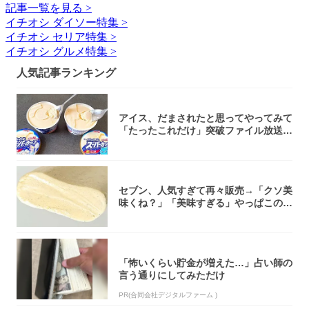
記事一覧を見る >
イチオシ ダイソー特集 >
イチオシ セリア特集 >
イチオシ グルメ特集 >
人気記事ランキング
アイス、だまされたと思ってやってみて
「たったこれだけ」突破ファイル放送で
大注目！...
セブン、人気すぎて再々販売→「クソ美
味くね？」「美味すぎる」やっぱこのク
オリティ...
「怖いくらい貯金が増えた…」占い師の
言う通りにしてみただけ
PR(合同会社デジタルファーム )