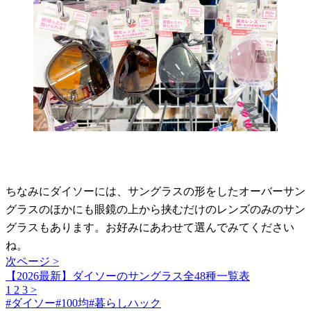
ちなみにダイソーには、サングラスの形をしたオーバーサン
グラスのほかにも眼鏡の上から挟むだけのレンズのみのサン
グラスもあります。お好みにあわせて選んでみてください
ね。
次ページ >
【2026最新】ダイソーのサングラス全48種一覧表
1
2
3
>
#
ダイソー
#
100均
#
暮らしハック