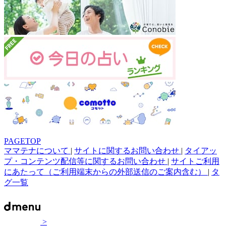
PAGETOP
ママテナについて
|
サイトに関するお問い合わせ
|
タイアッ
プ・コンテンツ配信等に関するお問い合わせ
|
サイトご利用
にあたって（ご利用端末からの外部送信のご案内含む）
|
タ
グ一覧
>