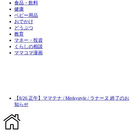
食品・飲料
健康
ベビー用品
おでかけ
どうぶつ
教育
マネー・投資
くらしの相談
ママコマ漫画
【8/26 正午】ママテナ / Merkystyle / ラナーヌ 終了のお
知らせ