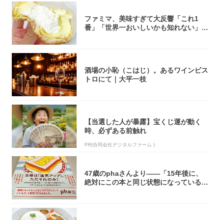
ファミマ、美味すぎて大反響「これ1
番」「世界一おいしいかも知れない」
「飲めそう」
酒場の小恥（こはじ）。あるワインビス
トロにて｜大平一枝
【当選した人が暴露】宝くじ運が動く
時、必ずある前触れ
PR(合同会社デジタルファーム )
47歳のphaさんより――「15年後に、
絶対にこの本と同じ状態になっている自
信が...