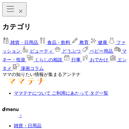
カテゴリ
雑貨・日用品
食品・飲料
教育
健康
ファ
ッション
ビューティ
どうぶつ
ベビー用品
マ
ネー・投資
くらしの相談
行事
おでかけ
エン
タメ
漫画コラム
ママの知りたい情報が集まるアンテナ
ママテナについて
ご利用にあたって
タグ一覧
>
雑貨・日用品