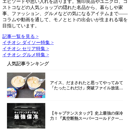
エピソードや思い入れを語ります。無印良品やユニクロ、コ
ストコなどの人気ショップの隠れた名品から、暮らしや家
事、ファッション、グルメなどの気になるアイテムまで――
コラムや動画を通して、モノとヒトの出会いが生まれる場を
目指しています。
記事一覧を見る >
イチオシ ダイソー特集 >
イチオシ セリア特集 >
イチオシ グルメ特集 >
人気記事ランキング
アイス、だまされたと思ってやってみて
「たったこれだけ」突破ファイル放送で
大注目！...
【キャプテンスタッグ】史上最強の保冷
力！『真空断熱スーパーコールドクーラ
ーボック...