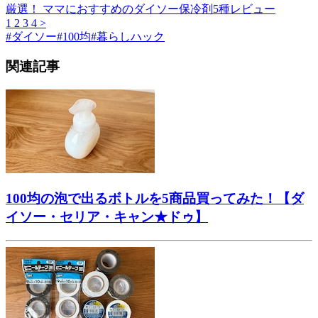
厳選！ ママにおすすめのダイソー保冷剤5種レビュー
1
2
3
4
>
#
ダイソー
#
100均
#
暮らしハック
関連記事
100均の泡で出るボトルを5商品買ってみた！【ダ
イソー・セリア・キャン★ドゥ】