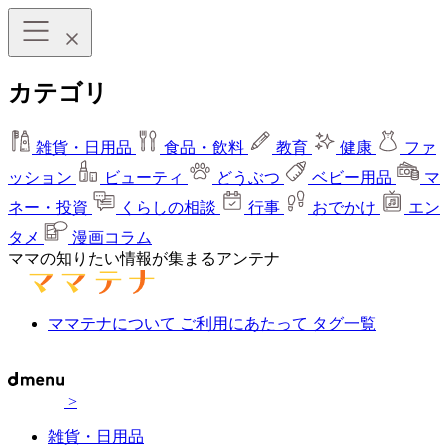
カテゴリ
雑貨・日用品
食品・飲料
教育
健康
ファ
ッション
ビューティ
どうぶつ
ベビー用品
マ
ネー・投資
くらしの相談
行事
おでかけ
エン
タメ
漫画コラム
ママの知りたい情報が集まるアンテナ
ママテナについて
ご利用にあたって
タグ一覧
>
雑貨・日用品