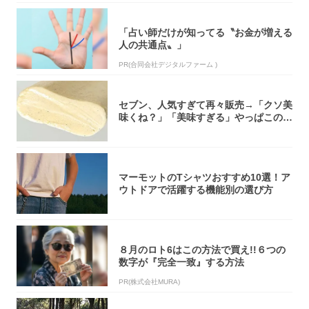
「占い師だけが知ってる〝お金が増える
人の共通点〟」
PR(合同会社デジタルファーム )
セブン、人気すぎて再々販売→「クソ美
味くね？」「美味すぎる」やっぱこのク
オリティ...
マーモットのTシャツおすすめ10選！ア
ウトドアで活躍する機能別の選び方
８月のロト6はこの方法で買え!!６つの
数字が『完全一致』する方法
PR(株式会社MURA)