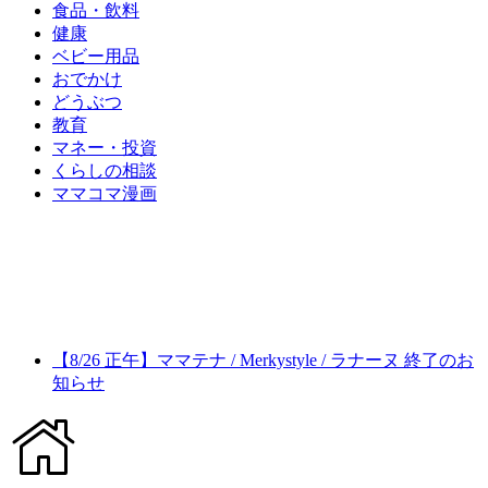
食品・飲料
健康
ベビー用品
おでかけ
どうぶつ
教育
マネー・投資
くらしの相談
ママコマ漫画
【8/26 正午】ママテナ / Merkystyle / ラナーヌ 終了のお
知らせ