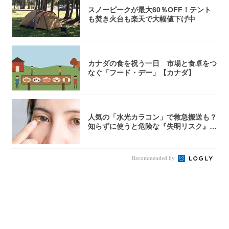
スノーピークが最大60％OFF！テント
も焚き火台も楽天で大幅値下げ中
カナダの食を祝う一日 市場と食卓をつ
なぐ「フード・デー」【カナダ】
人気の「水光カラコン」で救急搬送も？
知らずに使うと危険な『失明リスク』と
医師が教...
Recommended by