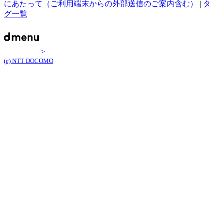
にあたって（ご利用端末からの外部送信のご案内含む）
|
タ
グ一覧
>
(c) NTT DOCOMO