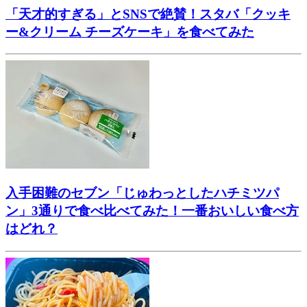
「天才的すぎる」とSNSで絶賛！スタバ「クッキ
ー&クリーム チーズケーキ」を食べてみた
入手困難のセブン「じゅわっとしたハチミツパ
ン」3通りで食べ比べてみた！一番おいしい食べ方
はどれ？