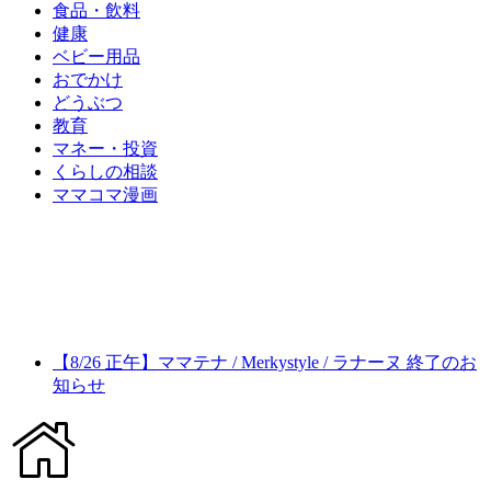
食品・飲料
健康
ベビー用品
おでかけ
どうぶつ
教育
マネー・投資
くらしの相談
ママコマ漫画
【8/26 正午】ママテナ / Merkystyle / ラナーヌ 終了のお
知らせ