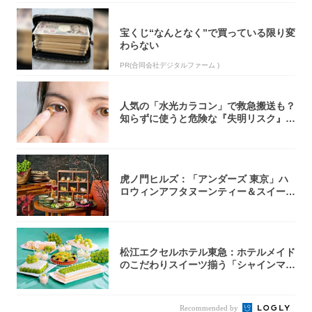
宝くじ“なんとなく”で買っている限り変
わらない
PR(合同会社デジタルファーム )
人気の「水光カラコン」で救急搬送も？
知らずに使うと危険な『失明リスク』と
医師が教...
虎ノ門ヒルズ：「アンダーズ 東京」ハ
ロウィンアフタヌーンティー＆スイーツ
コレクシ...
松江エクセルホテル東急：ホテルメイド
のこだわりスイーツ揃う「シャインマス
カットの...
Recommended by