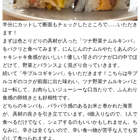
半分にカットして断面もチェックしたところで……いただき
ます！
まずは色とりどりの具材が入った「ツナ野菜ナムルキンパ」
をパクリと食べてみます。にんじんのナムルやたくあんのシ
ャキシャキ食感がおいしい！優しい甘さのツナが口の中でほ
どけて、野菜とバランスよく混ざり合っていきます。
続いて「牛プルコギキンパ」をいただきます！こちらは牛プ
ルコギのコクが前面に出た味わい。ツナ野菜ナムルキンパと
は一転して、お肉らしいジューシーな口当たりで、ふんわり
食感の卵焼きとも好相性です。
どちらのキンパも、パラパラ感のあるお米と巻かれた海苔
が、具材の良さを引き立てています。6個入りなので、1人で
食べるだけでなく、シェアするのもいいかもしれません。ち
なみに、辛さは全くないので、辛い食べ物が苦手な人でも安
心して食べられますよ。