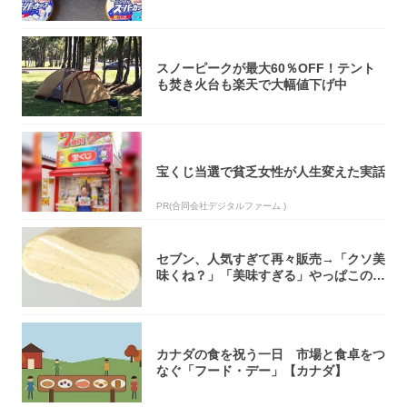
大注目！...
スノーピークが最大60％OFF！テント
も焚き火台も楽天で大幅値下げ中
宝くじ当選で貧乏女性が人生変えた実話
PR(合同会社デジタルファーム )
セブン、人気すぎて再々販売→「クソ美
味くね？」「美味すぎる」やっぱこのク
オリティ...
カナダの食を祝う一日 市場と食卓をつ
なぐ「フード・デー」【カナダ】