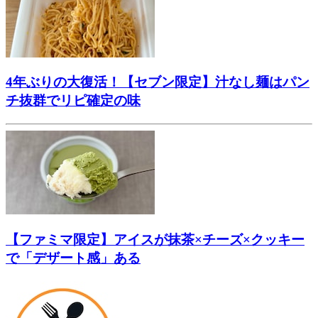
4年ぶりの大復活！【セブン限定】汁なし麺はパン
チ抜群でリピ確定の味
【ファミマ限定】アイスが抹茶×チーズ×クッキー
で「デザート感」ある