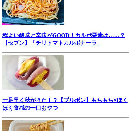
程よい酸味と辛味がGOOD！カルボ要素は……？
【セブン】「チリトマトカルボナーラ」
一足早く秋がきた！？【ブルボン】もちもち×ほく
ほく食感の一口おやつ