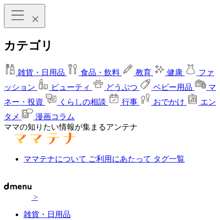
カテゴリ
雑貨・日用品
食品・飲料
教育
健康
ファ
ッション
ビューティ
どうぶつ
ベビー用品
マ
ネー・投資
くらしの相談
行事
おでかけ
エン
タメ
漫画コラム
ママの知りたい情報が集まるアンテナ
ママテナについて
ご利用にあたって
タグ一覧
>
雑貨・日用品