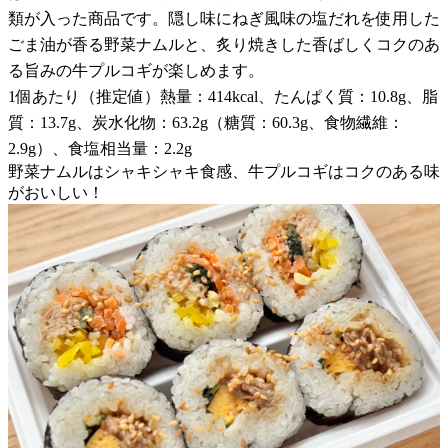
類が入った商品です。隠し味にねぎ風味の塩だれを使用した
ごま油が香る野菜ナムルと、炙り焼きした香ばしくコクのあ
る旨みの牛プルコギが楽しめます。
1個あたり（推定値）熱量：414kcal、たんぱく質：10.8g、脂
質：13.7g、炭水化物：63.2g（糖質：60.3g、食物繊維：
2.9g）、食塩相当量：2.2g
野菜ナムルはシャキシャキ食感、牛プルコギはコクのある味
がおいしい！