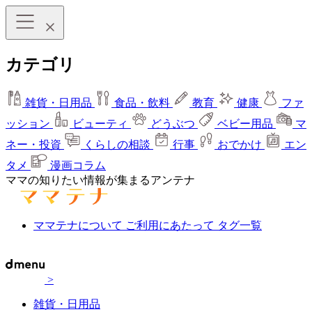
カテゴリ
雑貨・日用品
食品・飲料
教育
健康
ファ
ッション
ビューティ
どうぶつ
ベビー用品
マ
ネー・投資
くらしの相談
行事
おでかけ
エン
タメ
漫画コラム
ママの知りたい情報が集まるアンテナ
ママテナについて
ご利用にあたって
タグ一覧
>
雑貨・日用品