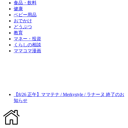
食品・飲料
健康
ベビー用品
おでかけ
どうぶつ
教育
マネー・投資
くらしの相談
ママコマ漫画
【8/26 正午】ママテナ / Merkystyle / ラナーヌ 終了のお
知らせ