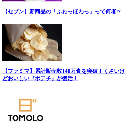
【セブン】新商品の「ふわっほわっ」って何者!?
【ファミマ】累計販売数140万食を突破！くさいけ
どおいしい『ポテチ』が復活！