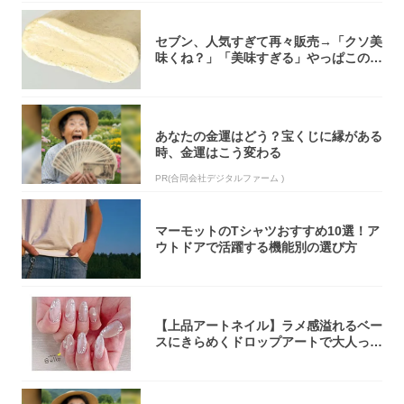
セブン、人気すぎて再々販売→「クソ美
味くね？」「美味すぎる」やっぱこのク
オリティ...
あなたの金運はどう？宝くじに縁がある
時、金運はこう変わる
PR(合同会社デジタルファーム )
マーモットのTシャツおすすめ10選！ア
ウトドアで活躍する機能別の選び方
【上品アートネイル】ラメ感溢れるベー
スにきらめくドロップアートで大人っぽ
く！