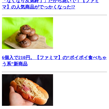
「なくなり次第終了」だから急いで！【ファミ
マ】の人気商品がでっかくなった!?
6個入で210円。【ファミマ】の“ポイポイ食べちゃ
う系”新商品