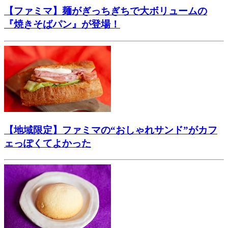
【ファミマ】麺がぎっちぎちで大ボリュームの
『焼きそばパン』が登場！
【地域限定】ファミマの“おしゃれサンド”がカフ
ェっぽくてよかった