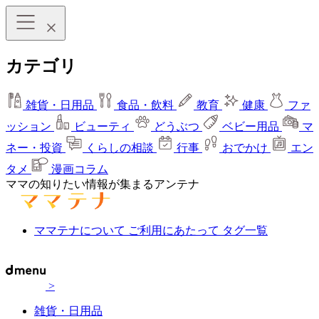
カテゴリ
雑貨・日用品
食品・飲料
教育
健康
ファ
ッション
ビューティ
どうぶつ
ベビー用品
マ
ネー・投資
くらしの相談
行事
おでかけ
エン
タメ
漫画コラム
ママの知りたい情報が集まるアンテナ
ママテナについて
ご利用にあたって
タグ一覧
>
雑貨・日用品