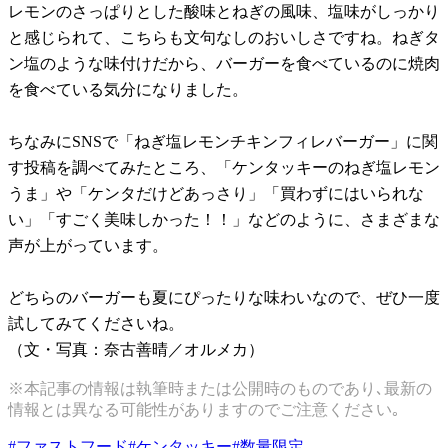
レモンのさっぱりとした酸味とねぎの風味、塩味がしっかり
と感じられて、こちらも文句なしのおいしさですね。ねぎタ
ン塩のような味付けだから、バーガーを食べているのに焼肉
を食べている気分になりました。
ちなみにSNSで「ねぎ塩レモンチキンフィレバーガー」に関
す投稿を調べてみたところ、「ケンタッキーのねぎ塩レモン
うま」や「ケンタだけどあっさり」「買わずにはいられな
い」「すごく美味しかった！！」などのように、さまざまな
声が上がっています。
どちらのバーガーも夏にぴったりな味わいなので、ぜひ一度
試してみてくださいね。
（文・写真：奈古善晴／オルメカ）
※本記事の情報は執筆時または公開時のものであり､最新の
情報とは異なる可能性がありますのでご注意ください｡
#
ファストフード
#
ケンタッキー
#
数量限定