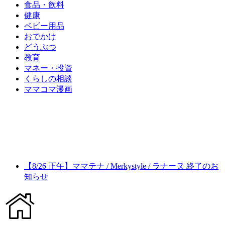
食品・飲料
健康
ベビー用品
おでかけ
どうぶつ
教育
マネー・投資
くらしの相談
ママコマ漫画
【8/26 正午】ママテナ / Merkystyle / ラナーヌ 終了のお
知らせ