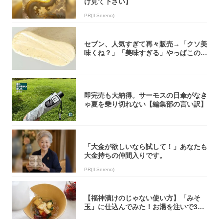
け見て下さい】
PR(Il Sereno)
セブン、人気すぎて再々販売→「クソ美
味くね？」「美味すぎる」やっぱこのク
オリティ...
即完売も大納得。サーモスの日傘がなき
ゃ夏を乗り切れない【編集部の言い訳】
「大金が欲しいなら試して！」あなたも
大金持ちの仲間入りです。
PR(Il Sereno)
【福神漬けのじゃない使い方】「みそ
玉」に仕込んでみた！お湯を注いで30
秒で…朝の...