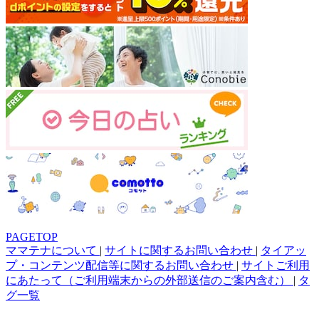
PAGETOP
ママテナについて
|
サイトに関するお問い合わせ
|
タイアッ
プ・コンテンツ配信等に関するお問い合わせ
|
サイトご利用
にあたって（ご利用端末からの外部送信のご案内含む）
|
タ
グ一覧