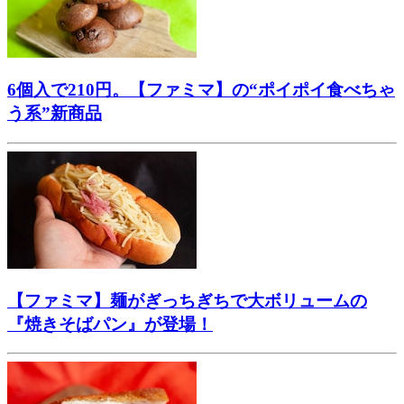
6個入で210円。【ファミマ】の“ポイポイ食べちゃ
う系”新商品
【ファミマ】麺がぎっちぎちで大ボリュームの
『焼きそばパン』が登場！