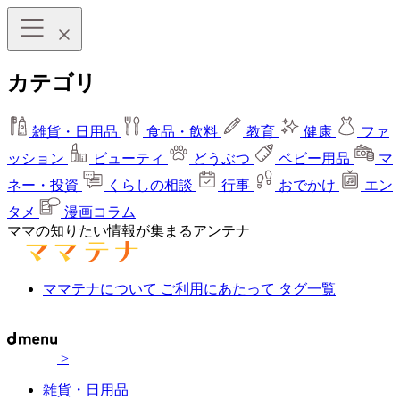
カテゴリ
雑貨・日用品
食品・飲料
教育
健康
ファ
ッション
ビューティ
どうぶつ
ベビー用品
マ
ネー・投資
くらしの相談
行事
おでかけ
エン
タメ
漫画コラム
ママの知りたい情報が集まるアンテナ
ママテナについて
ご利用にあたって
タグ一覧
>
雑貨・日用品