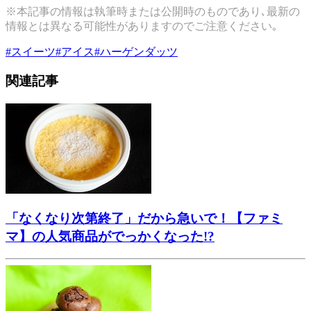
※本記事の情報は執筆時または公開時のものであり､最新の
情報とは異なる可能性がありますのでご注意ください｡
#
スイーツ
#
アイス
#
ハーゲンダッツ
関連記事
「なくなり次第終了」だから急いで！【ファミ
マ】の人気商品がでっかくなった!?