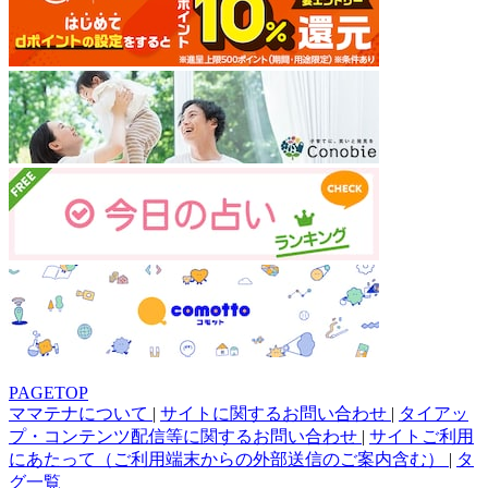
PAGETOP
ママテナについて
|
サイトに関するお問い合わせ
|
タイアッ
プ・コンテンツ配信等に関するお問い合わせ
|
サイトご利用
にあたって（ご利用端末からの外部送信のご案内含む）
|
タ
グ一覧