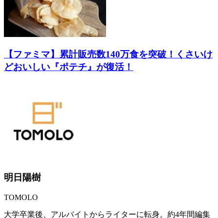
【ファミマ】累計販売数140万食を突破！くさいけ
どおいしい『ポテチ』が復活！
明日陽樹
TOMOLO
大学卒業後、アルバイトからライターに転身。約4年間編集