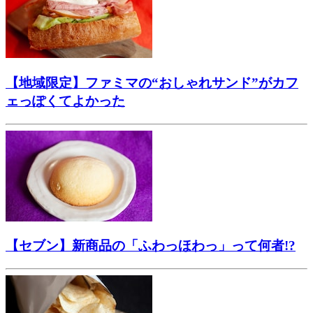
【地域限定】ファミマの“おしゃれサンド”がカフ
ェっぽくてよかった
【セブン】新商品の「ふわっほわっ」って何者!?