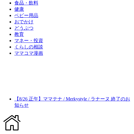
食品・飲料
健康
ベビー用品
おでかけ
どうぶつ
教育
マネー・投資
くらしの相談
ママコマ漫画
【8/26 正午】ママテナ / Merkystyle / ラナーヌ 終了のお
知らせ