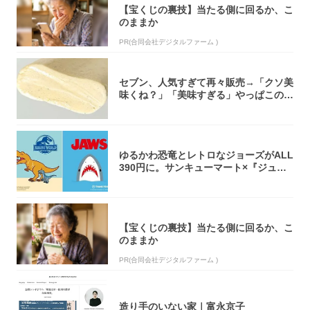
【宝くじの裏技】当たる側に回るか、こ
のままか
PR(合同会社デジタルファーム )
セブン、人気すぎて再々販売→「クソ美
味くね？」「美味すぎる」やっぱこのク
オリティ...
ゆるかわ恐竜とレトロなジョーズがALL
390円に。サンキューマート×『ジュラ
シッ...
【宝くじの裏技】当たる側に回るか、こ
のままか
PR(合同会社デジタルファーム )
造り手のいない家｜富永京子