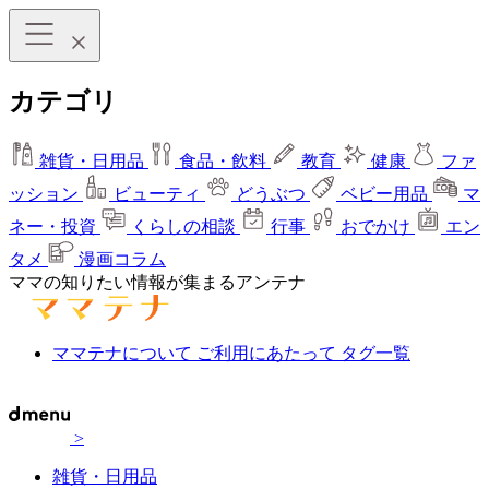
カテゴリ
雑貨・日用品
食品・飲料
教育
健康
ファ
ッション
ビューティ
どうぶつ
ベビー用品
マ
ネー・投資
くらしの相談
行事
おでかけ
エン
タメ
漫画コラム
ママの知りたい情報が集まるアンテナ
ママテナについて
ご利用にあたって
タグ一覧
>
雑貨・日用品