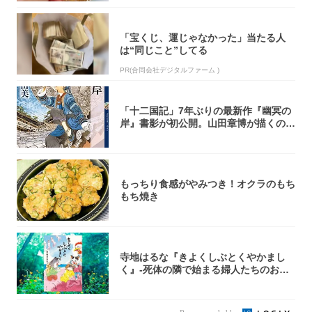
「宝くじ、運じゃなかった」当たる人
は“同じこと”してる
PR(合同会社デジタルファーム )
「十二国記」7年ぶりの最新作『幽冥の
岸』書影が初公開。山田章博が描くのは
謎めいた...
もっちり食感がやみつき！オクラのもち
もち焼き
寺地はるな『きよくしぶとくやかまし
く』-死体の隣で始まる婦人たちのお茶
会⁉ 秘密...