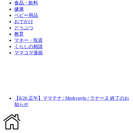
食品・飲料
健康
ベビー用品
おでかけ
どうぶつ
教育
マネー・投資
くらしの相談
ママコマ漫画
【8/26 正午】ママテナ / Merkystyle / ラナーヌ 終了のお
知らせ