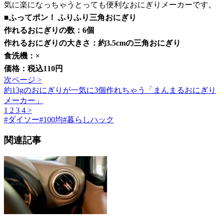
気に楽になっちゃうとっても便利なおにぎりメーカーです。
■ふってポン！ ふりふり三角おにぎり
作れるおにぎりの数：6個
作れるおにぎりの大きさ：約3.5cmの三角おにぎり
食洗機：×
価格：税込110円
次ページ >
約13gのおにぎりが一気に3個作れちゃう「まんまるおにぎり
メーカー」
1
2
3
4
>
#
ダイソー
#
100均
#
暮らしハック
関連記事