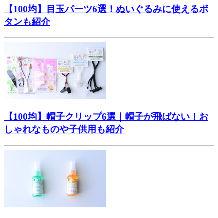
【100均】目玉パーツ6選！ぬいぐるみに使えるボ
タンも紹介
【100均】帽子クリップ6選｜帽子が飛ばない！お
しゃれなものや子供用も紹介