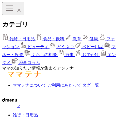
カテゴリ
雑貨・日用品
食品・飲料
教育
健康
ファ
ッション
ビューティ
どうぶつ
ベビー用品
マ
ネー・投資
くらしの相談
行事
おでかけ
エン
タメ
漫画コラム
ママの知りたい情報が集まるアンテナ
ママテナについて
ご利用にあたって
タグ一覧
>
雑貨・日用品