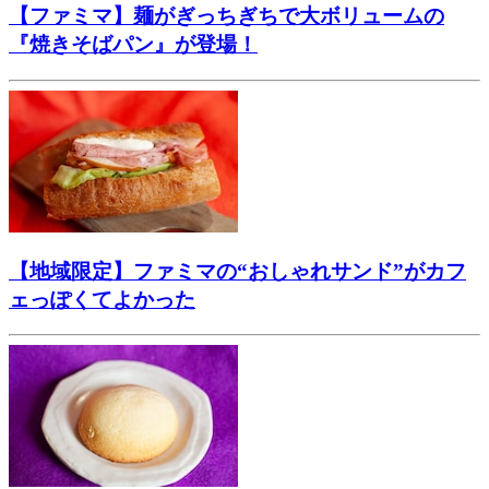
【ファミマ】麺がぎっちぎちで大ボリュームの
『焼きそばパン』が登場！
【地域限定】ファミマの“おしゃれサンド”がカフ
ェっぽくてよかった