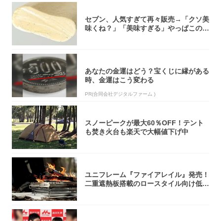
セブン、人気すぎて再々販売→「クソ美
味くね？」「美味すぎる」やっぱこのク
オリティ...
あなたの金運はどう？宝くじに縁がある
時、金運はこう変わる
PR(合同会社デジタルファーム )
スノーピークが最大60％OFF！テント
も焚き火台も楽天で大幅値下げ中
ユニフレーム『ファイアレイル』発売！
二重遮熱板搭載のロースタイル向け低型
焚き火台