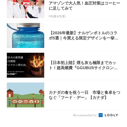
アマゾンで大人気！血圧対策はコーヒー
に足してみて
PR(森永乳業)
【2026年最新】ナルゲンボトルのコラ
ボ5選｜今買える限定デザインを一挙紹
介！
【日本初上陸】煙も灰も極限までカッ
ト！超高燃費『GGUBUSサイクロン焚
火台』が...
カナダの食を祝う一日 市場と食卓をつ
なぐ「フード・デー」【カナダ】
Recommended by