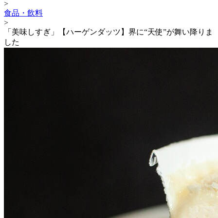
>
食品・飲料
>
「美味しすぎ」【ハーゲンダッツ】界に“天使”が舞い降りま
した