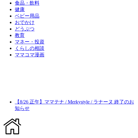
食品・飲料
健康
ベビー用品
おでかけ
どうぶつ
教育
マネー・投資
くらしの相談
ママコマ漫画
【8/26 正午】ママテナ / Merkystyle / ラナーヌ 終了のお
知らせ