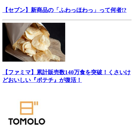
【セブン】新商品の「ふわっほわっ」って何者!?
【ファミマ】累計販売数140万食を突破！くさいけ
どおいしい『ポテチ』が復活！