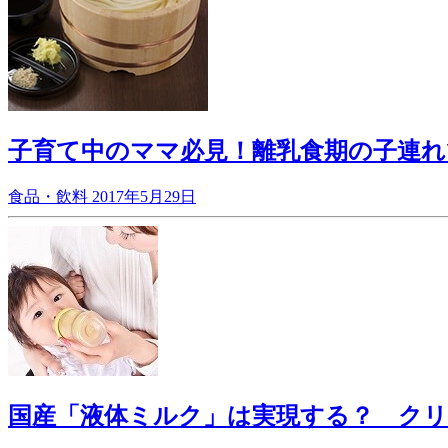
子育て中のママ必見！離乳食期の子連
食品・飲料
2017年5月29日
国産「液体ミルク」は実現する？ ク