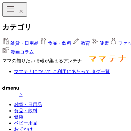
カテゴリ
雑貨・日用品
食品・飲料
教育
健康
ファ
漫画コラム
ママの知りたい情報が集まるアンテナ
ママテナについて
ご利用にあたって
タグ一覧
>
雑貨・日用品
食品・飲料
健康
ベビー用品
おでかけ