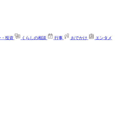
ー・投資
くらしの相談
行事
おでかけ
エンタメ