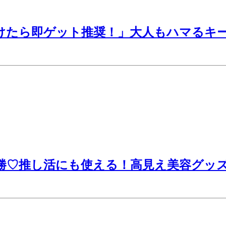
つけたら即ゲット推奨！」大人もハマるキ
優勝♡推し活にも使える！高見え美容グッ