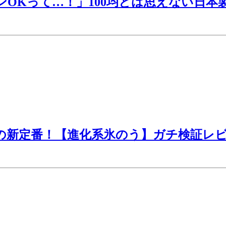
ンOKって…！」100均とは思えない日本
策の新定番！【進化系氷のう】ガチ検証レ