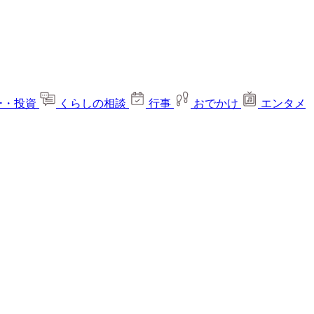
ー・投資
くらしの相談
行事
おでかけ
エンタメ