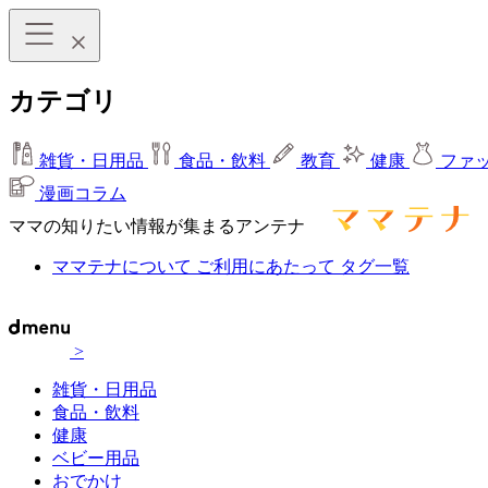
カテゴリ
雑貨・日用品
食品・飲料
教育
健康
ファ
漫画コラム
ママの知りたい情報が集まるアンテナ
ママテナについて
ご利用にあたって
タグ一覧
>
雑貨・日用品
食品・飲料
健康
ベビー用品
おでかけ