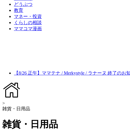
どうぶつ
教育
マネー・投資
くらしの相談
ママコマ漫画
【8/26 正午】ママテナ / Merkystyle / ラナーヌ 終了の
>
雑貨・日用品
雑貨・日用品