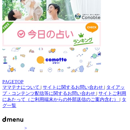
PAGETOP
ママテナについて
|
サイトに関するお問い合わせ
|
タイアッ
プ・コンテンツ配信等に関するお問い合わせ
|
サイトご利用
にあたって（ご利用端末からの外部送信のご案内含む）
|
タ
グ一覧
>