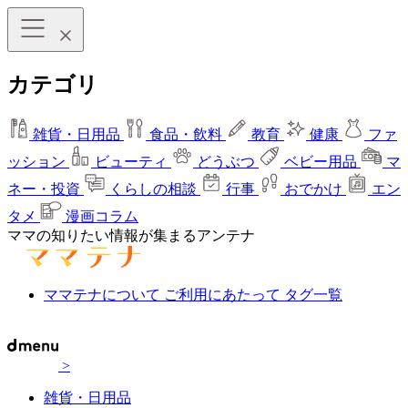
カテゴリ
雑貨・日用品
食品・飲料
教育
健康
ファ
ッション
ビューティ
どうぶつ
ベビー用品
マ
ネー・投資
くらしの相談
行事
おでかけ
エン
タメ
漫画コラム
ママの知りたい情報が集まるアンテナ
ママテナについて
ご利用にあたって
タグ一覧
>
雑貨・日用品