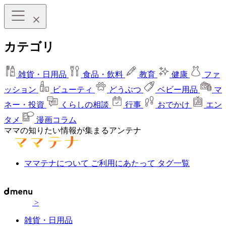
カテゴリ
雑貨・日用品
食品・飲料
教育
健康
ファ
ッション
ビューティ
どうぶつ
ベビー用品
マ
ネー・投資
くらしの相談
行事
おでかけ
エン
タメ
漫画コラム
ママの知りたい情報が集まるアンテナ
ママテナについて
ご利用にあたって
タグ一覧
>
雑貨・日用品