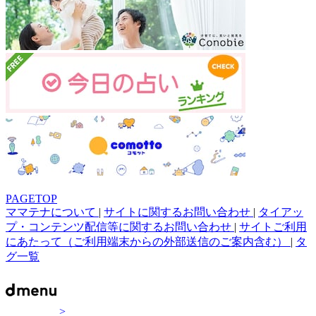
PAGETOP
ママテナについて
|
サイトに関するお問い合わせ
|
タイアッ
プ・コンテンツ配信等に関するお問い合わせ
|
サイトご利用
にあたって（ご利用端末からの外部送信のご案内含む）
|
タ
グ一覧
>