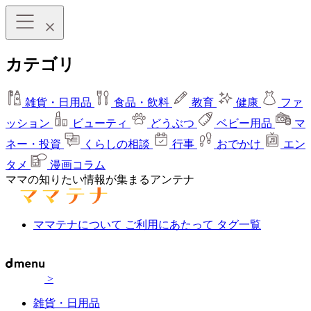
カテゴリ
雑貨・日用品
食品・飲料
教育
健康
ファ
ッション
ビューティ
どうぶつ
ベビー用品
マ
ネー・投資
くらしの相談
行事
おでかけ
エン
タメ
漫画コラム
ママの知りたい情報が集まるアンテナ
ママテナについて
ご利用にあたって
タグ一覧
>
雑貨・日用品