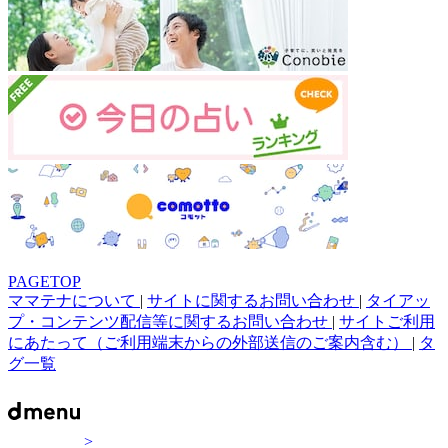
PAGETOP
ママテナについて
|
サイトに関するお問い合わせ
|
タイアッ
プ・コンテンツ配信等に関するお問い合わせ
|
サイトご利用
にあたって（ご利用端末からの外部送信のご案内含む）
|
タ
グ一覧
>