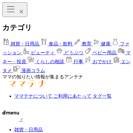
カテゴリ
雑貨・日用品
食品・飲料
教育
健康
ファ
ッション
ビューティ
どうぶつ
ベビー用品
マ
ネー・投資
くらしの相談
行事
おでかけ
エン
タメ
漫画コラム
ママの知りたい情報が集まるアンテナ
ママテナについて
ご利用にあたって
タグ一覧
>
雑貨・日用品