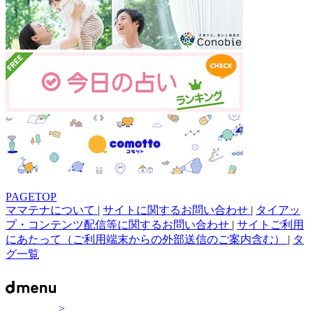
PAGETOP
ママテナについて
|
サイトに関するお問い合わせ
|
タイアッ
プ・コンテンツ配信等に関するお問い合わせ
|
サイトご利用
にあたって（ご利用端末からの外部送信のご案内含む）
|
タ
グ一覧
>