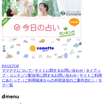
PAGETOP
ママテナについて
|
サイトに関するお問い合わせ
|
タイアッ
プ・コンテンツ配信等に関するお問い合わせ
|
サイトご利用
にあたって（ご利用端末からの外部送信のご案内含む）
|
タ
グ一覧
>