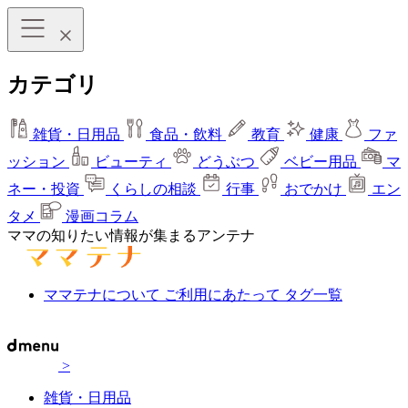
カテゴリ
雑貨・日用品
食品・飲料
教育
健康
ファ
ッション
ビューティ
どうぶつ
ベビー用品
マ
ネー・投資
くらしの相談
行事
おでかけ
エン
タメ
漫画コラム
ママの知りたい情報が集まるアンテナ
ママテナについて
ご利用にあたって
タグ一覧
>
雑貨・日用品