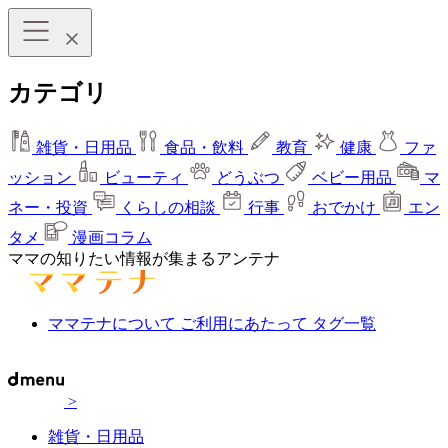
カテゴリ
雑貨・日用品
食品・飲料
教育
健康
ファ
ッション
ビューティ
どうぶつ
ベビー用品
マ
ネー・投資
くらしの相談
行事
おでかけ
エン
タメ
漫画コラム
ママの知りたい情報が集まるアンテナ
ママテナについて
ご利用にあたって
タグ一覧
>
雑貨・日用品