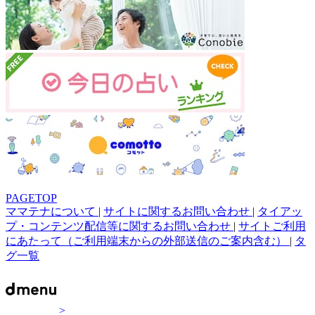
PAGETOP
ママテナについて
|
サイトに関するお問い合わせ
|
タイアッ
プ・コンテンツ配信等に関するお問い合わせ
|
サイトご利用
にあたって（ご利用端末からの外部送信のご案内含む）
|
タ
グ一覧
>