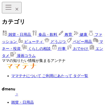
カテゴリ
雑貨・日用品
食品・飲料
教育
健康
ファ
ッション
ビューティ
どうぶつ
ベビー用品
マ
ネー・投資
くらしの相談
行事
おでかけ
エン
タメ
漫画コラム
ママの知りたい情報が集まるアンテナ
ママテナについて
ご利用にあたって
タグ一覧
>
雑貨・日用品