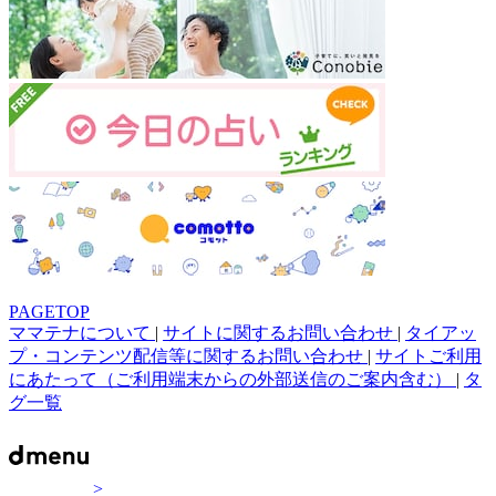
PAGETOP
ママテナについて
|
サイトに関するお問い合わせ
|
タイアッ
プ・コンテンツ配信等に関するお問い合わせ
|
サイトご利用
にあたって（ご利用端末からの外部送信のご案内含む）
|
タ
グ一覧
>